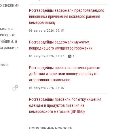
со свежими
Росгвардейцы задержали предполагаемого
виновника причинения ножевого ранения
кемеровчанину
взяли с
06 августа 2026, 09:18
нку, что
гибшим, а
Росгвардейцы задержали мужчину,
ва россиян
повредившего имущество горожанки
06 августа 2026, 08:17
1
чего
Росгвардейцы пресекли противоправные
действия и защитили новокузнечанку от
агрессивного знакомого
06 августа 2026, 07:16
Росгвардейцы пресекли попытку хищения
одежды и продуктов питания из
кемеровского магазина (ВИДЕО)
06 августа 2026, 06:08
1
1
ПОПУЛЯРНЫЕ НОВОСТИ