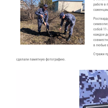
работе в
саженцам
Росгвард
символиз
собой 11
каждое д
совместн
в любые 
Стражи п
сделали памятную фотографию.