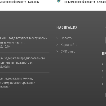
Кемеровской области - Кузбассу
По Кемеровской области - Кузбас
И
НАВИГАЦИЯ
я 2026 года вступает в силу новый
Новости
 закон о частн...
Карта сайта
26, 10:19
СМИ о нас
П
цы задержали предполагаемого
ричинения ножевого р...
26, 09:18
цы задержали мужчину,
го имущество горожанки
26, 08:17