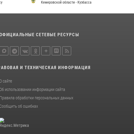
20 июля 2026, 08:52
1
су
Кемеровской области - Кузбасса
П
Росгвардейцы задержали новокузнечанку
при попытке вынести из гипермаркета
товары на 13 тысяч рублей (ВИДЕО)
16 июля 2026, 06:43
1
1
ОФИЦИАЛЬНЫЕ СЕТЕВЫЕ РЕСУРСЫ
РАВОВАЯ И ТЕХНИЧЕСКАЯ ИНФОРМАЦИЯ
О сайте
Об использовании информации сайта
Правила обработки персональных данных
Сообщить об ошибках