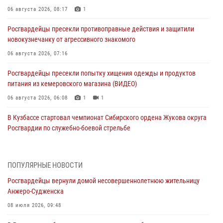
06 августа 2026, 08:17
1
Росгвардейцы пресекли противоправные действия и защитили
новокузнечанку от агрессивного знакомого
06 августа 2026, 07:16
Росгвардейцы пресекли попытку хищения одежды и продуктов
питания из кемеровского магазина (ВИДЕО)
06 августа 2026, 06:08
1
1
В Кузбассе стартовал чемпионат Сибирского ордена Жукова округа
Росгвардии по служебно-боевой стрельбе
05 августа 2026, 10:53
7
Росгвардейцы задержали в Кемерове дебошира, устроившего
ПОПУЛЯРНЫЕ НОВОСТИ
конфликт в медицинском учреждении
Росгвардейцы вернули домой несовершеннолетнюю жительницу
05 августа 2026, 09:30
Анжеро-Судженска
Росгвардейцы задержали участника драки, причинившего побои
08 июля 2026, 09:48
оппоненту