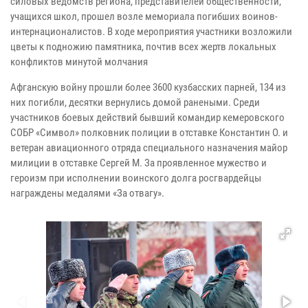
силовых ведомств региона, представителей общественности,
учащихся школ, прошел возле мемориала погибших воинов-
интернационалистов. В ходе мероприятия участники возложили
цветы к подножию памятника, почтив всех жертв локальных
конфликтов минутой молчания
Афганскую войну прошли более 3600 кузбасских парней, 134 из
них погибли, десятки вернулись домой ранеными. Среди
участников боевых действий бывший командир кемеровского
СОБР «Символ» полковник полиции в отставке Константин О. и
ветеран авиационного отряда специального назначения майор
милиции в отставке Сергей М. За проявленное мужество и
героизм при исполнении воинского долга росгвардейцы
награждены медалями «За отвагу».