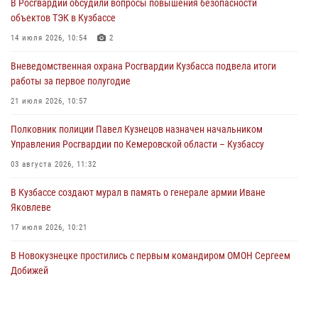
В Росгвардии обсудили вопросы повышения безопасности
05 августа 2026, 08:50
объектов ТЭК в Кузбассе
Росгвардейцы пресекли нарушение общественного порядка на
14 июля 2026, 10:54
2
городском пляже
Вневедомственная охрана Росгвардии Кузбасса подвела итоги
05 августа 2026, 08:10
работы за первое полугодие
Росгвардейцы в Юрге пресекли попытку проникновения на
21 июля 2026, 10:57
территорию частного домовладения
Полковник полиции Павел Кузнецов назначен начальником
05 августа 2026, 07:45
Управления Росгвардии по Кемеровской области – Кузбассу
03 августа 2026, 11:32
В Кузбассе создают мурал в память о генерале армии Иване
Яковлеве
17 июля 2026, 10:21
В Новокузнецке простились с первым командиром ОМОН Сергеем
Добижей
12 июля 2026, 06:54