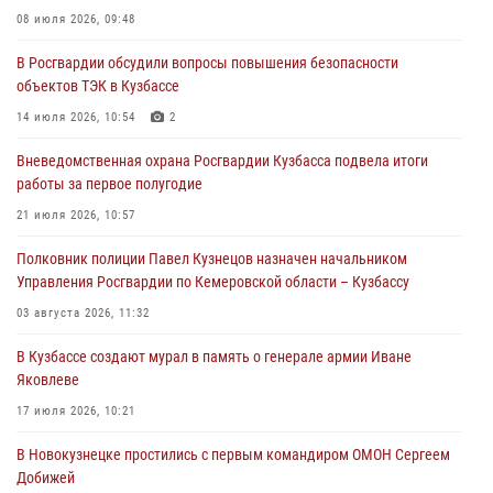
Росгвардейцы помогли разыскать троих юных путешественников из
08 июля 2026, 09:48
Новокузнецка
В Росгвардии обсудили вопросы повышения безопасности
04 августа 2026, 08:42
объектов ТЭК в Кузбассе
Росгвардейцы задержали нарушителя общественного порядка в
14 июля 2026, 10:54
2
охраняемой кемеровской гостинице
Вневедомственная охрана Росгвардии Кузбасса подвела итоги
04 августа 2026, 07:41
работы за первое полугодие
Кемеровские росгвардейцы пресекли попытку хищения товара
21 июля 2026, 10:57
путем подмены ценника (ВИДЕО)
Полковник полиции Павел Кузнецов назначен начальником
04 августа 2026, 06:32
1
Управления Росгвардии по Кемеровской области – Кузбассу
03 августа 2026, 11:32
В Кузбассе создают мурал в память о генерале армии Иване
Яковлеве
17 июля 2026, 10:21
В Новокузнецке простились с первым командиром ОМОН Сергеем
Добижей