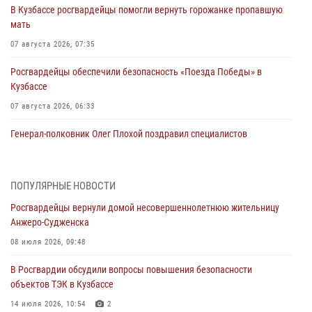
В Кузбассе росгвардейцы помогли вернуть горожанке пропавшую
мать
07 августа 2026, 07:35
Росгвардейцы обеспечили безопасность «Поезда Победы» в
Кузбассе
07 августа 2026, 06:33
Генерал-полковник Олег Плохой поздравил специалистов
организационно-штатных подразделений Росгвардии с
профессиональным праздником
07 августа 2026, 05:32
ПОПУЛЯРНЫЕ НОВОСТИ
Росгвардейцы вернули домой несовершеннолетнюю жительницу
С 1 сентября 2026 года вступает в силу новый федеральный закон о
Анжеро-Судженска
частной охранной деятельности
08 июля 2026, 09:48
06 августа 2026, 10:19
В Росгвардии обсудили вопросы повышения безопасности
Росгвардейцы задержали предполагаемого виновника причинения
объектов ТЭК в Кузбассе
ножевого ранения кемеровчанину
14 июля 2026, 10:54
2
06 августа 2026, 09:18