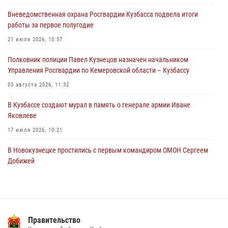
Вневедомственная охрана Росгвардии Кузбасса подвела итоги
Росгвардейцы задержали мужчину, повредившего имущество
работы за первое полугодие
горожанки
21 июля 2026, 10:57
06 августа 2026, 08:17
1
Полковник полиции Павел Кузнецов назначен начальником
Росгвардейцы пресекли противоправные действия и защитили
Управления Росгвардии по Кемеровской области – Кузбассу
новокузнечанку от агрессивного знакомого
03 августа 2026, 11:32
06 августа 2026, 07:16
В Кузбассе создают мурал в память о генерале армии Иване
Яковлеве
17 июля 2026, 10:21
В Новокузнецке простились с первым командиром ОМОН Сергеем
Добижей
12 июля 2026, 06:54
Росгвардейцы задержали горожанина, воспользовавшегося
мотоциклом без разрешения владельца
Правительство
14 июля 2026, 08:52
1