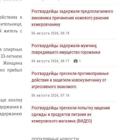
Росгвардейцы задержали предполагаемого
ействиях к
виновника причинения ножевого ранения
ительнице,
кемеровчанину
й житель с
06 августа 2026, 09:18
Росгвардейцы задержали мужчину,
я спиртных
повредившего имущество горожанки
 33-летнюю
06 августа 2026, 08:17
1
е. Женщина
вно прибыл
Росгвардейцы пресекли противоправные
действия и защитили новокузнечанку от
агрессивного знакомого
06 августа 2026, 07:16
ище кнопку
адержания в
Росгвардейцы пресекли попытку хищения
задержанию
одежды и продуктов питания из
кемеровского магазина (ВИДЕО)
06 августа 2026, 06:08
1
1
ПОПУЛЯРНЫЕ НОВОСТИ