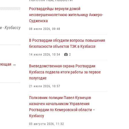
В Кузбассе стартовал чемпионат Сибирского
ордена Жукова округа Росгвардии по
Росгвардейцы вернули домой
служебно-боевой стрельбе
несовершеннолетнюю жительницу Анжеро-
Судженска
05 августа 2026, 10:53
7
 - Кузбассу
08 июля 2026, 09:48
Росгвардейцы задержали в Кемерове
дебошира, устроившего конфликт в
В Росгвардии обсудили вопросы повышения
медицинском учреждении
безопасности объектов ТЭК в Кузбассе
05 августа 2026, 09:30
14 июля 2026, 10:54
2
ующая →
Росгвардейцы задержали участника драки,
Вневедомственная охрана Росгвардии
причинившего побои оппоненту
Кузбасса подвела итоги работы за первое
полугодие
05 августа 2026, 08:50
21 июля 2026, 10:57
Росгвардейцы пресекли нарушение
общественного порядка на городском пляже
Полковник полиции Павел Кузнецов
назначен начальником Управления
05 августа 2026, 08:10
Росгвардии по Кемеровской области –
Кузбассу
Росгвардейцы в Юрге пресекли попытку
проникновения на территорию частного
03 августа 2026, 11:32
домовладения