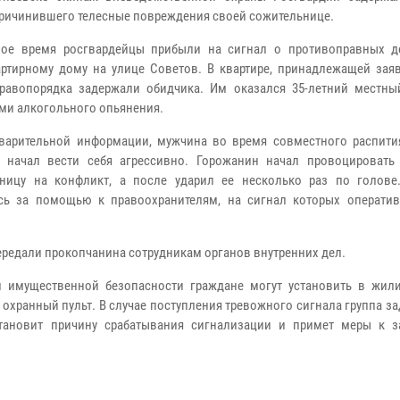
причинившего телесные повреждения своей сожительнице.
ое время росгвардейцы прибыли на сигнал о противоправных д
ртирному дому на улице Советов. В квартире, принадлежащей заяв
равопорядка задержали обидчика. Им оказался 35-летний местны
ми алкогольного опьянения.
арительной информации, мужчина во время совместного распити
 начал вести себя агрессивно. Горожанин начал провоцировать
ьницу на конфликт, а после ударил ее несколько раз по голов
сь за помощью к правоохранителям, на сигнал которых операти
редали прокопчанина сотрудникам органов внутренних дел.
и имущественной безопасности граждане могут установить в жил
хранный пульт. В случае поступления тревожного сигнала группа з
становит причину срабатывания сигнализации и примет меры к 