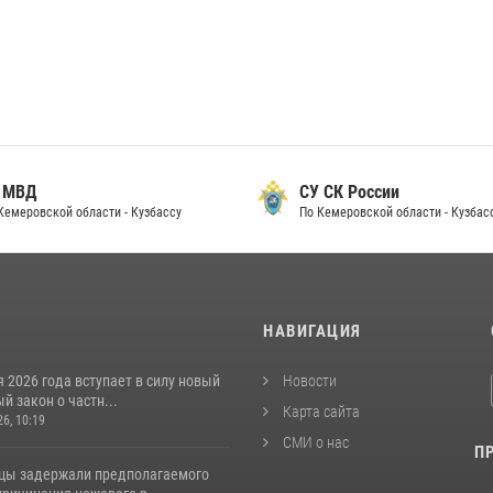
 МВД
СУ СК России
Кемеровской области - Кузбассу
По Кемеровской области - Кузбас
И
НАВИГАЦИЯ
я 2026 года вступает в силу новый
Новости
 закон о частн...
Карта сайта
26, 10:19
СМИ о нас
П
цы задержали предполагаемого