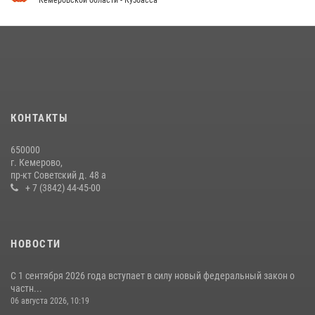
Кемеровской области - Кузбасса
Кузбасский спецназ принял участие в сборе снайперов Сибирского
округа Росгвардии
24 июля 2026, 10:35
3
Росгвардейцы задержали мужчину, вырвавшего у горожанки пакет
с покупками
20 июля 2026, 08:52
1
КОНТАКТЫ
Росгвардейцы задержали новокузнечанку при попытке вынести из
650000
гипермаркета товары на 13 тысяч рублей (ВИДЕО)
г. Кемерово,
пр-кт Советский д. 48 а
16 июля 2026, 06:43
1
1
+ 7 (3842) 44-45-00
НОВОСТИ
С 1 сентября 2026 года вступает в силу новый федеральный закон о
частн...
06 августа 2026, 10:19