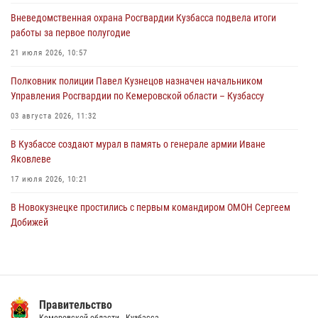
городском пляже
Вневедомственная охрана Росгвардии Кузбасса подвела итоги
05 августа 2026, 08:10
работы за первое полугодие
Росгвардейцы в Юрге пресекли попытку проникновения на
21 июля 2026, 10:57
территорию частного домовладения
Полковник полиции Павел Кузнецов назначен начальником
05 августа 2026, 07:45
Управления Росгвардии по Кемеровской области – Кузбассу
03 августа 2026, 11:32
В Кузбассе создают мурал в память о генерале армии Иване
Яковлеве
17 июля 2026, 10:21
В Новокузнецке простились с первым командиром ОМОН Сергеем
Добижей
12 июля 2026, 06:54
Росгвардейцы задержали горожанина, воспользовавшегося
мотоциклом без разрешения владельца
Правительство
14 июля 2026, 08:52
1