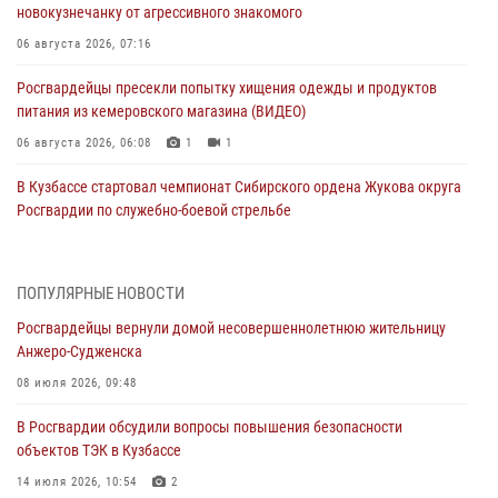
новокузнечанку от агрессивного знакомого
06 августа 2026, 07:16
Росгвардейцы пресекли попытку хищения одежды и продуктов
питания из кемеровского магазина (ВИДЕО)
06 августа 2026, 06:08
1
1
В Кузбассе стартовал чемпионат Сибирского ордена Жукова округа
Росгвардии по служебно-боевой стрельбе
05 августа 2026, 10:53
7
Росгвардейцы задержали в Кемерове дебошира, устроившего
ПОПУЛЯРНЫЕ НОВОСТИ
конфликт в медицинском учреждении
Росгвардейцы вернули домой несовершеннолетнюю жительницу
05 августа 2026, 09:30
Анжеро-Судженска
Росгвардейцы задержали участника драки, причинившего побои
08 июля 2026, 09:48
оппоненту
В Росгвардии обсудили вопросы повышения безопасности
05 августа 2026, 08:50
объектов ТЭК в Кузбассе
Росгвардейцы пресекли нарушение общественного порядка на
14 июля 2026, 10:54
2