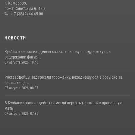
гипермаркета товары на 13 тысяч рублей (ВИДЕО)
г. Кемерово,
пр-кт Советский д. 48 а
16 июля 2026, 06:43
1
1
+ 7 (3842) 44-45-00
НОВОСТИ
Кузбасские росгвардейцы оказали силовую поддержку при
задержании фигур...
07 августа 2026, 10:40
Росгвардейцы задержали горожанку, находившуюся в розыске за
серию хище...
07 августа 2026, 08:37
В Кузбассе росгвардейцы помогли вернуть горожанке пропавшую
мать
07 августа 2026, 07:35