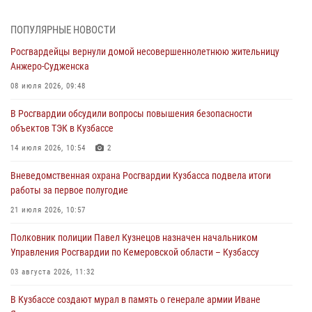
профессиональным праздником
07 августа 2026, 05:32
ПОПУЛЯРНЫЕ НОВОСТИ
Росгвардейцы вернули домой несовершеннолетнюю жительницу
С 1 сентября 2026 года вступает в силу новый федеральный закон о
Анжеро-Судженска
частной охранной деятельности
08 июля 2026, 09:48
06 августа 2026, 10:19
В Росгвардии обсудили вопросы повышения безопасности
Росгвардейцы задержали предполагаемого виновника причинения
объектов ТЭК в Кузбассе
ножевого ранения кемеровчанину
14 июля 2026, 10:54
2
06 августа 2026, 09:18
Вневедомственная охрана Росгвардии Кузбасса подвела итоги
Росгвардейцы задержали мужчину, повредившего имущество
работы за первое полугодие
горожанки
21 июля 2026, 10:57
06 августа 2026, 08:17
1
Полковник полиции Павел Кузнецов назначен начальником
Росгвардейцы пресекли противоправные действия и защитили
Управления Росгвардии по Кемеровской области – Кузбассу
новокузнечанку от агрессивного знакомого
03 августа 2026, 11:32
06 августа 2026, 07:16
В Кузбассе создают мурал в память о генерале армии Иване