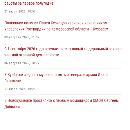
работы за первое полугодие
С 1 сентября 2026 года вступает в силу новый федеральный закон о
частной охранной деятельности
21 июля 2026, 10:57
06 августа 2026, 10:19
Полковник полиции Павел Кузнецов назначен начальником
Управления Росгвардии по Кемеровской области – Кузбассу
Росгвардейцы задержали предполагаемого виновника причинения
ножевого ранения кемеровчанину
03 августа 2026, 11:32
06 августа 2026, 09:18
С 1 сентября 2026 года вступает в силу новый федеральный закон о
частной охранной деятельности
Росгвардейцы задержали мужчину, повредившего имущество
горожанки
06 августа 2026, 10:19
06 августа 2026, 08:17
1
В Кузбассе создают мурал в память о генерале армии Иване
Яковлеве
17 июля 2026, 10:21
В Новокузнецке простились с первым командиром ОМОН Сергеем
Добижей
12 июля 2026, 06:54
Росгвардейцы задержали горожанина, воспользовавшегося