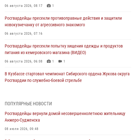
06 августа 2026, 08:17
1
Росгвардейцы пресекли противоправные действия и защитили
новокузнечанку от агрессивного знакомого
06 августа 2026, 07:16
Росгвардейцы пресекли попытку хищения одежды и продуктов
питания из кемеровского магазина (ВИДЕО)
06 августа 2026, 06:08
1
1
В Кузбассе стартовал чемпионат Сибирского ордена Жукова округа
Росгвардии по служебно-боевой стрельбе
05 августа 2026, 10:53
7
Росгвардейцы задержали в Кемерове дебошира, устроившего
ПОПУЛЯРНЫЕ НОВОСТИ
конфликт в медицинском учреждении
Росгвардейцы вернули домой несовершеннолетнюю жительницу
05 августа 2026, 09:30
Анжеро-Судженска
Росгвардейцы задержали участника драки, причинившего побои
08 июля 2026, 09:48
оппоненту