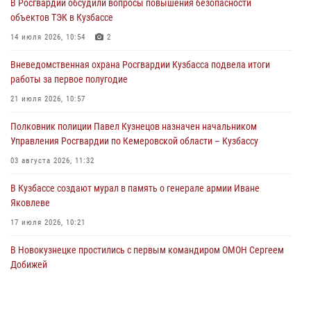
В Росгвардии обсудили вопросы повышения безопасности
05 августа 2026, 08:50
объектов ТЭК в Кузбассе
Росгвардейцы пресекли нарушение общественного порядка на
14 июля 2026, 10:54
2
городском пляже
Вневедомственная охрана Росгвардии Кузбасса подвела итоги
05 августа 2026, 08:10
работы за первое полугодие
Росгвардейцы в Юрге пресекли попытку проникновения на
21 июля 2026, 10:57
территорию частного домовладения
Полковник полиции Павел Кузнецов назначен начальником
05 августа 2026, 07:45
Управления Росгвардии по Кемеровской области – Кузбассу
03 августа 2026, 11:32
В Кузбассе создают мурал в память о генерале армии Иване
Яковлеве
17 июля 2026, 10:21
В Новокузнецке простились с первым командиром ОМОН Сергеем
Добижей
12 июля 2026, 06:54