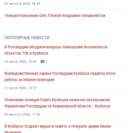
07 августа 2026, 06:33
Генерал-полковник Олег Плохой поздравил специалистов
организационно-штатных подразделений Росгвардии с
профессиональным праздником
07 августа 2026, 05:32
ПОПУЛЯРНЫЕ НОВОСТИ
В Росгвардии обсудили вопросы повышения безопасности
С 1 сентября 2026 года вступает в силу новый федеральный закон о
объектов ТЭК в Кузбассе
частной охранной деятельности
14 июля 2026, 10:54
2
06 августа 2026, 10:19
Вневедомственная охрана Росгвардии Кузбасса подвела итоги
Росгвардейцы задержали предполагаемого виновника причинения
работы за первое полугодие
ножевого ранения кемеровчанину
21 июля 2026, 10:57
06 августа 2026, 09:18
Полковник полиции Павел Кузнецов назначен начальником
Росгвардейцы задержали мужчину, повредившего имущество
Управления Росгвардии по Кемеровской области – Кузбассу
горожанки
03 августа 2026, 11:32
06 августа 2026, 08:17
1
В Кузбассе создают мурал в память о генерале армии Иване
Росгвардейцы пресекли противоправные действия и защитили
Яковлеве