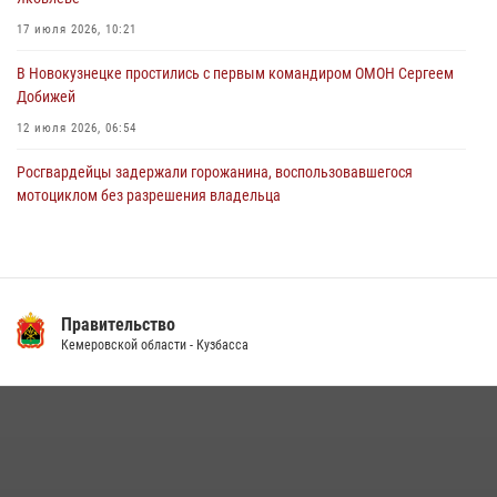
новокузнечанку от агрессивного знакомого
17 июля 2026, 10:21
06 августа 2026, 07:16
В Новокузнецке простились с первым командиром ОМОН Сергеем
Добижей
12 июля 2026, 06:54
Росгвардейцы задержали горожанина, воспользовавшегося
мотоциклом без разрешения владельца
14 июля 2026, 08:52
1
С 1 сентября 2026 года вступает в силу новый федеральный закон о
частной охранной деятельности
Правительство
06 августа 2026, 10:19
Кемеровской области - Кузбасса
Кузбасский спецназ принял участие в сборе снайперов Сибирского
округа Росгвардии
24 июля 2026, 10:35
3
Росгвардейцы задержали мужчину, вырвавшего у горожанки пакет
с покупками