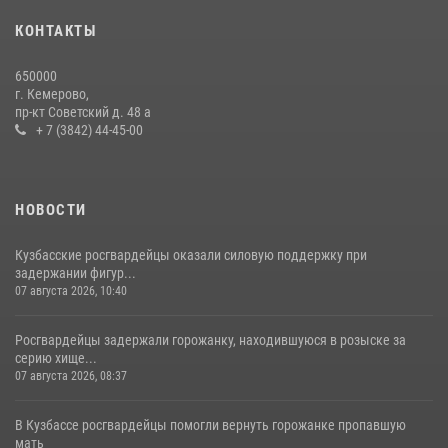
20 июля 2026, 08:52
1
КОНТАКТЫ
Росгвардейцы задержали новокузнечанку при попытке вынести из
650000
гипермаркета товары на 13 тысяч рублей (ВИДЕО)
г. Кемерово,
пр-кт Советский д. 48 а
16 июля 2026, 06:43
1
1
+ 7 (3842) 44-45-00
НОВОСТИ
Кузбасские росгвардейцы оказали силовую поддержку при
задержании фигур...
07 августа 2026, 10:40
Росгвардейцы задержали горожанку, находившуюся в розыске за
серию хище...
07 августа 2026, 08:37
В Кузбассе росгвардейцы помогли вернуть горожанке пропавшую
мать