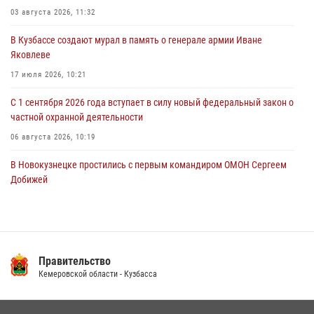
03 августа 2026, 11:32
06 августа 2026, 08:17
1
В Кузбассе создают мурал в память о генерале армии Иване
Росгвардейцы пресекли противоправные действия и защитили
Яковлеве
новокузнечанку от агрессивного знакомого
17 июля 2026, 10:21
06 августа 2026, 07:16
С 1 сентября 2026 года вступает в силу новый федеральный закон о
частной охранной деятельности
06 августа 2026, 10:19
В Новокузнецке простились с первым командиром ОМОН Сергеем
Добижей
12 июля 2026, 06:54
Росгвардейцы задержали горожанина, воспользовавшегося
мотоциклом без разрешения владельца
Правительство
14 июля 2026, 08:52
1
Кемеровской области - Кузбасса
Кузбасский спецназ принял участие в сборе снайперов Сибирского
округа Росгвардии