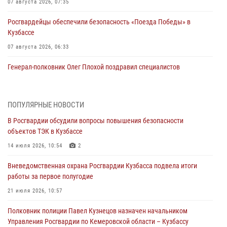
07 августа 2026, 07:35
Росгвардейцы обеспечили безопасность «Поезда Победы» в
Кузбассе
07 августа 2026, 06:33
Генерал-полковник Олег Плохой поздравил специалистов
организационно-штатных подразделений Росгвардии с
профессиональным праздником
07 августа 2026, 05:32
ПОПУЛЯРНЫЕ НОВОСТИ
В Росгвардии обсудили вопросы повышения безопасности
С 1 сентября 2026 года вступает в силу новый федеральный закон о
объектов ТЭК в Кузбассе
частной охранной деятельности
14 июля 2026, 10:54
2
06 августа 2026, 10:19
Вневедомственная охрана Росгвардии Кузбасса подвела итоги
Росгвардейцы задержали предполагаемого виновника причинения
работы за первое полугодие
ножевого ранения кемеровчанину
21 июля 2026, 10:57
06 августа 2026, 09:18
Полковник полиции Павел Кузнецов назначен начальником
Росгвардейцы задержали мужчину, повредившего имущество
Управления Росгвардии по Кемеровской области – Кузбассу
горожанки