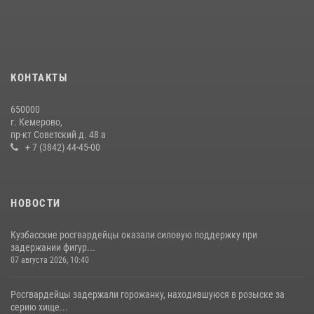
24 июля 2026, 10:35
3
Сотрудники ОМОН «Оберег» провели встречу с воспитанниками
детского дома в рамках всероссийской акции
20 июля 2026, 10:54
2
КОНТАКТЫ
Росгвардейцы задержали мужчину, вырвавшего у горожанки пакет
650000
с покупками
г. Кемерово,
пр-кт Советский д. 48 а
20 июля 2026, 08:52
1
+ 7 (3842) 44-45-00
НОВОСТИ
Кузбасские росгвардейцы оказали силовую поддержку при
задержании фигур...
07 августа 2026, 10:40
Росгвардейцы задержали горожанку, находившуюся в розыске за
серию хище...