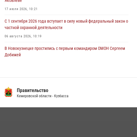
Яковлеве
новокузнечанку от агрессивного знакомого
17 июля 2026, 10:21
06 августа 2026, 07:16
С 1 сентября 2026 года вступает в силу новый федеральный закон о
частной охранной деятельности
06 августа 2026, 10:19
В Новокузнецке простились с первым командиром ОМОН Сергеем
Добижей
12 июля 2026, 06:54
Росгвардейцы задержали горожанина, воспользовавшегося
мотоциклом без разрешения владельца
Правительство
14 июля 2026, 08:52
1
Кемеровской области - Кузбасса
Кузбасский спецназ принял участие в сборе снайперов Сибирского
округа Росгвардии
24 июля 2026, 10:35
3
Сотрудники ОМОН «Оберег» провели встречу с воспитанниками
детского дома в рамках всероссийской акции