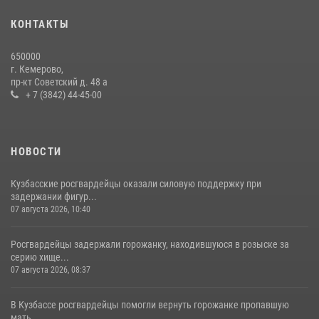
20 июля 2026, 10:54
2
КОНТАКТЫ
Росгвардейцы задержали мужчину, вырвавшего у горожанки пакет
650000
с покупками
г. Кемерово,
пр-кт Советский д. 48 а
20 июля 2026, 08:52
1
+ 7 (3842) 44-45-00
НОВОСТИ
Кузбасские росгвардейцы оказали силовую поддержку при
задержании фигур...
07 августа 2026, 10:40
Росгвардейцы задержали горожанку, находившуюся в розыске за
серию хище...
07 августа 2026, 08:37
В Кузбассе росгвардейцы помогли вернуть горожанке пропавшую
мать