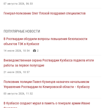
07 августа 2026, 06:33
Генерал-полковник Олег Плохой поздравил специалистов
организационно-штатных подразделений Росгвардии с
профессиональным праздником
07 августа 2026, 05:32
ПОПУЛЯРНЫЕ НОВОСТИ
В Росгвардии обсудили вопросы повышения безопасности
С 1 сентября 2026 года вступает в силу новый федеральный закон о
объектов ТЭК в Кузбассе
частной охранной деятельности
14 июля 2026, 10:54
2
06 августа 2026, 10:19
Вневедомственная охрана Росгвардии Кузбасса подвела итоги
Росгвардейцы задержали предполагаемого виновника причинения
работы за первое полугодие
ножевого ранения кемеровчанину
21 июля 2026, 10:57
06 августа 2026, 09:18
Полковник полиции Павел Кузнецов назначен начальником
Росгвардейцы задержали мужчину, повредившего имущество
Управления Росгвардии по Кемеровской области – Кузбассу
горожанки
03 августа 2026, 11:32
06 августа 2026, 08:17
1
В Кузбассе создают мурал в память о генерале армии Иване
Росгвардейцы пресекли противоправные действия и защитили