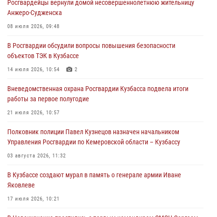
Росгвардейцы вернули домой несовершеннолетнюю жительницу
С 1 сентября 2026 года вступает в силу новый федеральный закон о
Анжеро-Судженска
частной охранной деятельности
08 июля 2026, 09:48
06 августа 2026, 10:19
В Росгвардии обсудили вопросы повышения безопасности
Росгвардейцы задержали предполагаемого виновника причинения
объектов ТЭК в Кузбассе
ножевого ранения кемеровчанину
14 июля 2026, 10:54
2
06 августа 2026, 09:18
Вневедомственная охрана Росгвардии Кузбасса подвела итоги
Росгвардейцы задержали мужчину, повредившего имущество
работы за первое полугодие
горожанки
21 июля 2026, 10:57
06 августа 2026, 08:17
1
Полковник полиции Павел Кузнецов назначен начальником
Росгвардейцы пресекли противоправные действия и защитили
Управления Росгвардии по Кемеровской области – Кузбассу
новокузнечанку от агрессивного знакомого
03 августа 2026, 11:32
06 августа 2026, 07:16
В Кузбассе создают мурал в память о генерале армии Иване
Яковлеве
17 июля 2026, 10:21