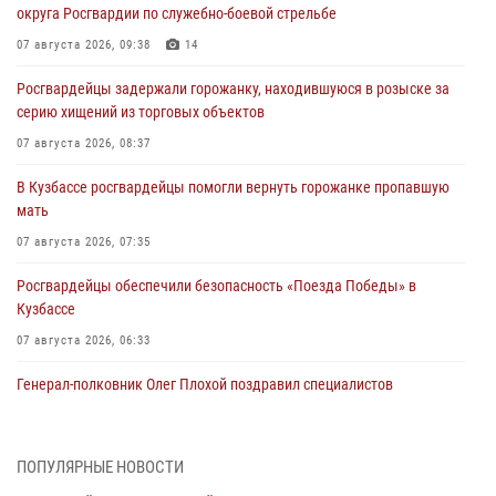
округа Росгвардии по служебно-боевой стрельбе
07 августа 2026, 09:38
14
Росгвардейцы задержали горожанку, находившуюся в розыске за
серию хищений из торговых объектов
07 августа 2026, 08:37
В Кузбассе росгвардейцы помогли вернуть горожанке пропавшую
мать
07 августа 2026, 07:35
Росгвардейцы обеспечили безопасность «Поезда Победы» в
Кузбассе
07 августа 2026, 06:33
Генерал-полковник Олег Плохой поздравил специалистов
организационно-штатных подразделений Росгвардии с
профессиональным праздником
07 августа 2026, 05:32
ПОПУЛЯРНЫЕ НОВОСТИ