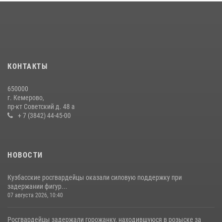
округа Росгвардии
24 июля 2026, 10:35
3
Росгвардейцы задержали мужчину, вырвавшего у горожанки пакет
с покупками
20 июля 2026, 08:52
1
КОНТАКТЫ
Росгвардейцы задержали новокузнечанку при попытке вынести из
650000
гипермаркета товары на 13 тысяч рублей (ВИДЕО)
г. Кемерово,
пр-кт Советский д. 48 а
16 июля 2026, 06:43
1
1
+ 7 (3842) 44-45-00
НОВОСТИ
Кузбасские росгвардейцы оказали силовую поддержку при
задержании фигур...
07 августа 2026, 10:40
Росгвардейцы задержали горожанку, находившуюся в розыске за