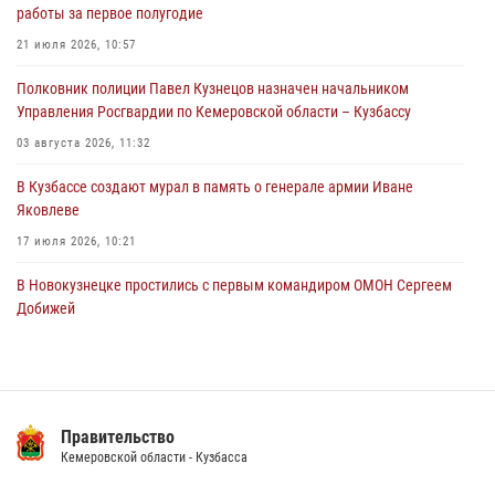
работы за первое полугодие
горожанки
21 июля 2026, 10:57
06 августа 2026, 08:17
1
Полковник полиции Павел Кузнецов назначен начальником
Росгвардейцы пресекли противоправные действия и защитили
Управления Росгвардии по Кемеровской области – Кузбассу
новокузнечанку от агрессивного знакомого
03 августа 2026, 11:32
06 августа 2026, 07:16
В Кузбассе создают мурал в память о генерале армии Иване
Яковлеве
17 июля 2026, 10:21
В Новокузнецке простились с первым командиром ОМОН Сергеем
Добижей
12 июля 2026, 06:54
Росгвардейцы задержали горожанина, воспользовавшегося
мотоциклом без разрешения владельца
Правительство
14 июля 2026, 08:52
1
Кемеровской области - Кузбасса
Кузбасский спецназ принял участие в сборе снайперов Сибирского