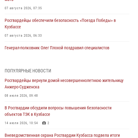
07 августа 2026, 07:35
Росгвардейцы обеспечили безопасность «Поезда Победы» в
Кузбассе
07 августа 2026, 06:33
Генерал-полковник Олег Плохой поздравил специалистов
организационно-штатных подразделений Росгвардии с
профессиональным праздником
07 августа 2026, 05:32
ПОПУЛЯРНЫЕ НОВОСТИ
Росгвардейцы вернули домой несовершеннолетнюю жительницу
С 1 сентября 2026 года вступает в силу новый федеральный закон о
Анжеро-Судженска
частной охранной деятельности
08 июля 2026, 09:48
06 августа 2026, 10:19
В Росгвардии обсудили вопросы повышения безопасности
Росгвардейцы задержали предполагаемого виновника причинения
объектов ТЭК в Кузбассе
ножевого ранения кемеровчанину
14 июля 2026, 10:54
2
06 августа 2026, 09:18
Вневедомственная охрана Росгвардии Кузбасса подвела итоги
Росгвардейцы задержали мужчину, повредившего имущество