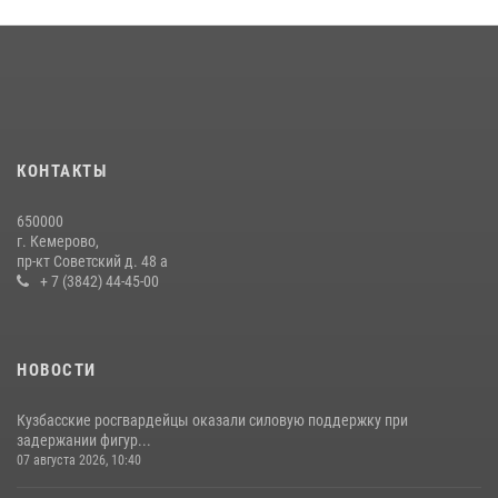
Кузбасский спецназ принял участие в сборе снайперов Сибирского
округа Росгвардии
24 июля 2026, 10:35
3
Росгвардейцы задержали мужчину, вырвавшего у горожанки пакет
с покупками
20 июля 2026, 08:52
1
КОНТАКТЫ
Сотрудники ОМОН «Оберег» провели встречу с воспитанниками
650000
детского дома в рамках всероссийской акции
г. Кемерово,
пр-кт Советский д. 48 а
20 июля 2026, 10:54
2
+ 7 (3842) 44-45-00
НОВОСТИ
Кузбасские росгвардейцы оказали силовую поддержку при
задержании фигур...
07 августа 2026, 10:40