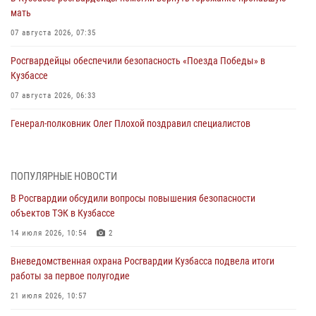
мать
07 августа 2026, 07:35
Росгвардейцы обеспечили безопасность «Поезда Победы» в
Кузбассе
07 августа 2026, 06:33
Генерал-полковник Олег Плохой поздравил специалистов
организационно-штатных подразделений Росгвардии с
профессиональным праздником
07 августа 2026, 05:32
ПОПУЛЯРНЫЕ НОВОСТИ
В Росгвардии обсудили вопросы повышения безопасности
С 1 сентября 2026 года вступает в силу новый федеральный закон о
объектов ТЭК в Кузбассе
частной охранной деятельности
14 июля 2026, 10:54
2
06 августа 2026, 10:19
Вневедомственная охрана Росгвардии Кузбасса подвела итоги
Росгвардейцы задержали предполагаемого виновника причинения
работы за первое полугодие
ножевого ранения кемеровчанину
21 июля 2026, 10:57
06 августа 2026, 09:18