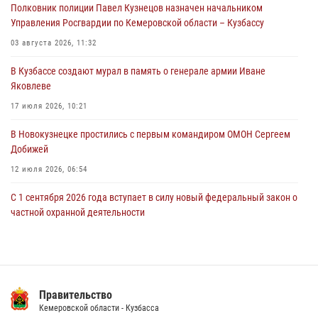
Полковник полиции Павел Кузнецов назначен начальником
Росгвардейцы задержали мужчину, повредившего имущество
Управления Росгвардии по Кемеровской области – Кузбассу
горожанки
03 августа 2026, 11:32
06 августа 2026, 08:17
1
В Кузбассе создают мурал в память о генерале армии Иване
Росгвардейцы пресекли противоправные действия и защитили
Яковлеве
новокузнечанку от агрессивного знакомого
17 июля 2026, 10:21
06 августа 2026, 07:16
В Новокузнецке простились с первым командиром ОМОН Сергеем
Добижей
12 июля 2026, 06:54
С 1 сентября 2026 года вступает в силу новый федеральный закон о
частной охранной деятельности
06 августа 2026, 10:19
Росгвардейцы задержали горожанина, воспользовавшегося
мотоциклом без разрешения владельца
Правительство
14 июля 2026, 08:52
1
Кемеровской области - Кузбасса