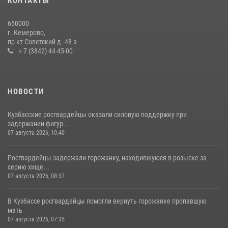
КОНТАКТЫ
Росгвардейцы задержали мужчину, вырвавшего у горожанки пакет
650000
с покупками
г. Кемерово,
пр-кт Советский д. 48 а
20 июля 2026, 08:52
1
+ 7 (3842) 44-45-00
НОВОСТИ
Кузбасские росгвардейцы оказали силовую поддержку при
задержании фигур...
07 августа 2026, 10:40
Росгвардейцы задержали горожанку, находившуюся в розыске за
серию хище...
07 августа 2026, 08:37
В Кузбассе росгвардейцы помогли вернуть горожанке пропавшую
мать
07 августа 2026, 07:35