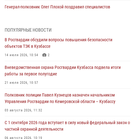
Генерал-полковник Олег Плохой поздравил специалистов
организационно-штатных подразделений Росгвардии с
профессиональным праздником
07 августа 2026, 05:32
ПОПУЛЯРНЫЕ НОВОСТИ
В Росгвардии обсудили вопросы повышения безопасности
С 1 сентября 2026 года вступает в силу новый федеральный закон о
объектов ТЭК в Кузбассе
частной охранной деятельности
14 июля 2026, 10:54
2
06 августа 2026, 10:19
Вневедомственная охрана Росгвардии Кузбасса подвела итоги
Росгвардейцы задержали предполагаемого виновника причинения
работы за первое полугодие
ножевого ранения кемеровчанину
21 июля 2026, 10:57
06 августа 2026, 09:18
Полковник полиции Павел Кузнецов назначен начальником
Росгвардейцы задержали мужчину, повредившего имущество
Управления Росгвардии по Кемеровской области – Кузбассу
горожанки
03 августа 2026, 11:32
06 августа 2026, 08:17
1
С 1 сентября 2026 года вступает в силу новый федеральный закон о
Росгвардейцы пресекли противоправные действия и защитили
частной охранной деятельности
новокузнечанку от агрессивного знакомого
06 августа 2026, 10:19