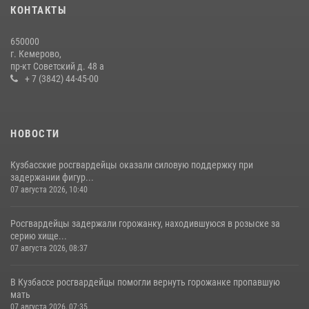
20 июля 2026, 08:52
1
КОНТАКТЫ
Росгвардейцы задержали новокузнечанку при попытке вынести из
650000
гипермаркета товары на 13 тысяч рублей (ВИДЕО)
г. Кемерово,
пр-кт Советский д. 48 а
16 июля 2026, 06:43
1
1
+ 7 (3842) 44-45-00
НОВОСТИ
Кузбасские росгвардейцы оказали силовую поддержку при
задержании фигур...
07 августа 2026, 10:40
Росгвардейцы задержали горожанку, находившуюся в розыске за
серию хище...
07 августа 2026, 08:37
В Кузбассе росгвардейцы помогли вернуть горожанке пропавшую
мать
07 августа 2026, 07:35