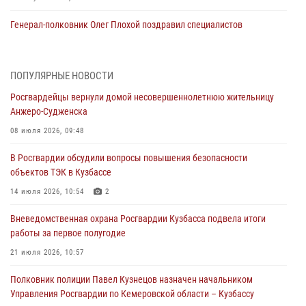
Генерал-полковник Олег Плохой поздравил специалистов
организационно-штатных подразделений Росгвардии с
профессиональным праздником
07 августа 2026, 05:32
ПОПУЛЯРНЫЕ НОВОСТИ
Росгвардейцы вернули домой несовершеннолетнюю жительницу
С 1 сентября 2026 года вступает в силу новый федеральный закон о
Анжеро-Судженска
частной охранной деятельности
08 июля 2026, 09:48
06 августа 2026, 10:19
В Росгвардии обсудили вопросы повышения безопасности
Росгвардейцы задержали предполагаемого виновника причинения
объектов ТЭК в Кузбассе
ножевого ранения кемеровчанину
14 июля 2026, 10:54
2
06 августа 2026, 09:18
Вневедомственная охрана Росгвардии Кузбасса подвела итоги
Росгвардейцы задержали мужчину, повредившего имущество
работы за первое полугодие
горожанки
21 июля 2026, 10:57
06 августа 2026, 08:17
1
Полковник полиции Павел Кузнецов назначен начальником
Росгвардейцы пресекли противоправные действия и защитили
Управления Росгвардии по Кемеровской области – Кузбассу
новокузнечанку от агрессивного знакомого