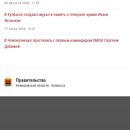
03 августа 2026, 11:32
06 августа 2026, 07:16
В Кузбассе создают мурал в память о генерале армии Иване
Яковлеве
17 июля 2026, 10:21
В Новокузнецке простились с первым командиром ОМОН Сергеем
Добижей
12 июля 2026, 06:54
Росгвардейцы задержали горожанина, воспользовавшегося
мотоциклом без разрешения владельца
Правительство
14 июля 2026, 08:52
1
Кемеровской области - Кузбасса
Кузбасский спецназ принял участие в сборе снайперов Сибирского
округа Росгвардии
24 июля 2026, 10:35
3
Росгвардейцы задержали мужчину, вырвавшего у горожанки пакет
с покупками