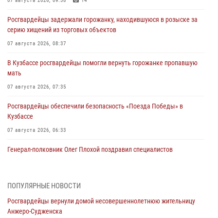
07 августа 2026, 09:38
14
Росгвардейцы задержали горожанку, находившуюся в розыске за
серию хищений из торговых объектов
07 августа 2026, 08:37
В Кузбассе росгвардейцы помогли вернуть горожанке пропавшую
мать
07 августа 2026, 07:35
Росгвардейцы обеспечили безопасность «Поезда Победы» в
Кузбассе
07 августа 2026, 06:33
Генерал-полковник Олег Плохой поздравил специалистов
организационно-штатных подразделений Росгвардии с
профессиональным праздником
07 августа 2026, 05:32
ПОПУЛЯРНЫЕ НОВОСТИ
Росгвардейцы вернули домой несовершеннолетнюю жительницу
С 1 сентября 2026 года вступает в силу новый федеральный закон о
Анжеро-Судженска
частной охранной деятельности