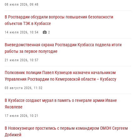
08 июля 2026, 09:48
06 августа 2026, 10:19
В Росгвардии обсудили вопросы повышения безопасности
Росгвардейцы задержали предполагаемого виновника причинения
объектов ТЭК в Кузбассе
ножевого ранения кемеровчанину
14 июля 2026, 10:54
2
06 августа 2026, 09:18
Вневедомственная охрана Росгвардии Кузбасса подвела итоги
Росгвардейцы задержали мужчину, повредившего имущество
работы за первое полугодие
горожанки
21 июля 2026, 10:57
06 августа 2026, 08:17
1
Полковник полиции Павел Кузнецов назначен начальником
Росгвардейцы пресекли противоправные действия и защитили
Управления Росгвардии по Кемеровской области – Кузбассу
новокузнечанку от агрессивного знакомого
03 августа 2026, 11:32
06 августа 2026, 07:16
В Кузбассе создают мурал в память о генерале армии Иване
Яковлеве
17 июля 2026, 10:21
В Новокузнецке простились с первым командиром ОМОН Сергеем
Добижей