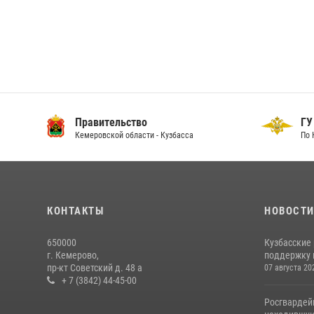
Правительство
ГУ
Кемеровской области - Кузбасса
По 
КОНТАКТЫ
НОВОСТ
650000
Кузбасские
г. Кемерово,
поддержку 
пр-кт Советский д. 48 а
07 августа 20
+ 7 (3842) 44-45-00
Росгвардей