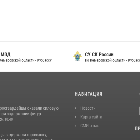
 МВД
СУ СК России
Кемеровской области - Кузбассу
По Кемеровской области - Кузбас
И
НАВИГАЦИЯ
 росгвардейцы оказали силовую
Новости
при задержании фигур...
Карта сайта
26, 10:40
СМИ о нас
П
цы задержали горожанку,