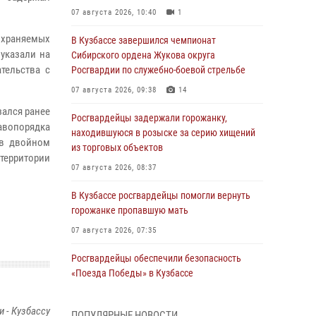
07 августа 2026, 10:40
1
охраняемых
В Кузбассе завершился чемпионат
указали на
Сибирского ордена Жукова округа
тельства с
Росгвардии по служебно-боевой стрельбе
07 августа 2026, 09:38
14
ался ранее
Росгвардейцы задержали горожанку,
авопорядка
находившуюся в розыске за серию хищений
 в двойном
из торговых объектов
территории
07 августа 2026, 08:37
В Кузбассе росгвардейцы помогли вернуть
горожанке пропавшую мать
07 августа 2026, 07:35
Росгвардейцы обеспечили безопасность
«Поезда Победы» в Кузбассе
07 августа 2026, 06:33
 - Кузбассу
ПОПУЛЯРНЫЕ НОВОСТИ