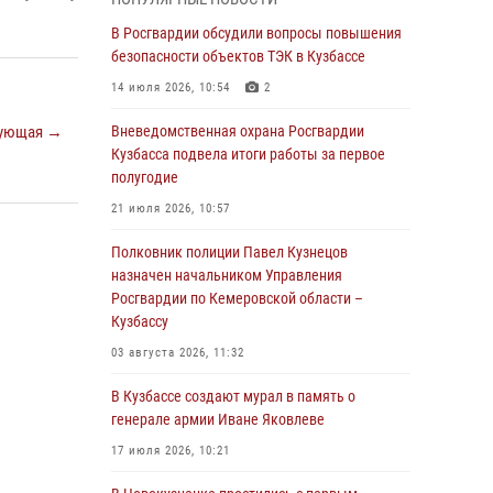
Генерал-полковник Олег Плохой поздравил
специалистов организационно-штатных
В Росгвардии обсудили вопросы повышения
подразделений Росгвардии с
безопасности объектов ТЭК в Кузбассе
профессиональным праздником
14 июля 2026, 10:54
2
07 августа 2026, 05:32
ующая →
Вневедомственная охрана Росгвардии
С 1 сентября 2026 года вступает в силу новый
Кузбасса подвела итоги работы за первое
федеральный закон о частной охранной
полугодие
деятельности
21 июля 2026, 10:57
06 августа 2026, 10:19
Полковник полиции Павел Кузнецов
Росгвардейцы задержали предполагаемого
назначен начальником Управления
виновника причинения ножевого ранения
Росгвардии по Кемеровской области –
кемеровчанину
Кузбассу
06 августа 2026, 09:18
03 августа 2026, 11:32
Росгвардейцы задержали мужчину,
В Кузбассе создают мурал в память о
повредившего имущество горожанки
генерале армии Иване Яковлеве
06 августа 2026, 08:17
1
17 июля 2026, 10:21
Росгвардейцы пресекли противоправные