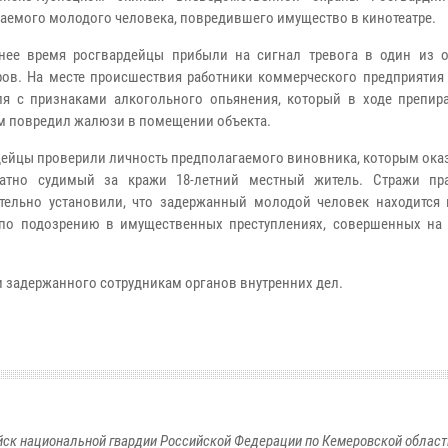
аемого молодого человека, повредившего имущество в кинотеатре.
нее время росгвардейцы прибыли на сигнал тревога в один из 
ров. На месте происшествия работники коммерческого предприятия 
ля с признаками алкогольного опьянения, который в ходе препира
м повредил жалюзи в помещении объекта.
ейцы проверили личность предполагаемого виновника, которым оказ
ратно судимый за кражи 18-летний местный житель. Стражи пр
тельно установили, что задержанный молодой человек находится
по подозрению в имущественных преступлениях, совершенных на 
 задержанного сотрудникам органов внутренних дел.
к национальной гвардии Российской Федерации по Кемеровской области