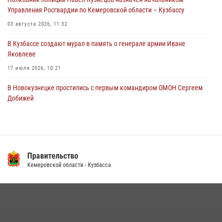
05 августа 2026, 07:45
Управления Росгвардии по Кемеровской области – Кузбассу
03 августа 2026, 11:32
В Кузбассе создают мурал в память о генерале армии Иване
Яковлеве
17 июля 2026, 10:21
В Новокузнецке простились с первым командиром ОМОН Сергеем
Добижей
12 июля 2026, 06:54
Росгвардейцы задержали горожанина, воспользовавшегося
мотоциклом без разрешения владельца
Правительство
14 июля 2026, 08:52
1
Кемеровской области - Кузбасса
Кузбасский спецназ принял участие в сборе снайперов Сибирского
округа Росгвардии
24 июля 2026, 10:35
3
Росгвардейцы задержали мужчину, вырвавшего у горожанки пакет