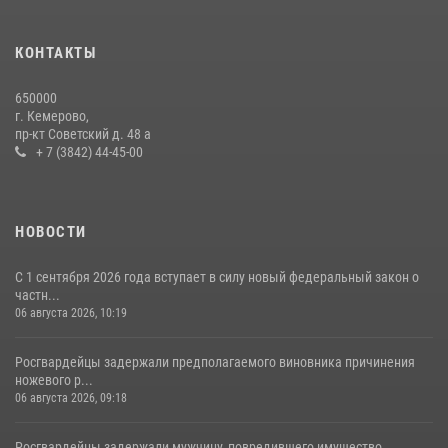
с покупками
20 июля 2026, 08:52
1
КОНТАКТЫ
Росгвардейцы задержали новокузнечанку при попытке вынести из
650000
гипермаркета товары на 13 тысяч рублей (ВИДЕО)
г. Кемерово,
пр-кт Советский д. 48 а
16 июля 2026, 06:43
1
1
+ 7 (3842) 44-45-00
НОВОСТИ
С 1 сентября 2026 года вступает в силу новый федеральный закон о
частн...
06 августа 2026, 10:19
Росгвардейцы задержали предполагаемого виновника причинения
ножевого р...
06 августа 2026, 09:18
Росгвардейцы задержали мужчину, повредившего имущество