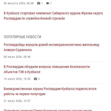
06 августа 2026, 06:08
1
1
В Кузбассе стартовал чемпионат Сибирского ордена Жукова округа
Росгвардии по служебно-боевой стрельбе
05 августа 2026, 10:53
7
Росгвардейцы задержали в Кемерове дебошира, устроившего
ПОПУЛЯРНЫЕ НОВОСТИ
конфликт в медицинском учреждении
Росгвардейцы вернули домой несовершеннолетнюю жительницу
05 августа 2026, 09:30
Анжеро-Судженска
Росгвардейцы задержали участника драки, причинившего побои
08 июля 2026, 09:48
оппоненту
В Росгвардии обсудили вопросы повышения безопасности
05 августа 2026, 08:50
объектов ТЭК в Кузбассе
Росгвардейцы пресекли нарушение общественного порядка на
14 июля 2026, 10:54
2
городском пляже
Вневедомственная охрана Росгвардии Кузбасса подвела итоги
05 августа 2026, 08:10
работы за первое полугодие
Росгвардейцы в Юрге пресекли попытку проникновения на
21 июля 2026, 10:57
территорию частного домовладения
Полковник полиции Павел Кузнецов назначен начальником