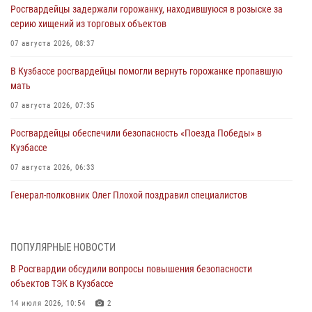
Росгвардейцы задержали горожанку, находившуюся в розыске за
серию хищений из торговых объектов
07 августа 2026, 08:37
В Кузбассе росгвардейцы помогли вернуть горожанке пропавшую
мать
07 августа 2026, 07:35
Росгвардейцы обеспечили безопасность «Поезда Победы» в
Кузбассе
07 августа 2026, 06:33
Генерал-полковник Олег Плохой поздравил специалистов
организационно-штатных подразделений Росгвардии с
профессиональным праздником
07 августа 2026, 05:32
ПОПУЛЯРНЫЕ НОВОСТИ
В Росгвардии обсудили вопросы повышения безопасности
С 1 сентября 2026 года вступает в силу новый федеральный закон о
объектов ТЭК в Кузбассе
частной охранной деятельности
14 июля 2026, 10:54
2
06 августа 2026, 10:19