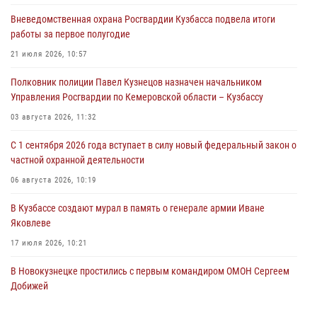
Вневедомственная охрана Росгвардии Кузбасса подвела итоги
Росгвардейцы задержали предполагаемого виновника причинения
работы за первое полугодие
ножевого ранения кемеровчанину
21 июля 2026, 10:57
06 августа 2026, 09:18
Полковник полиции Павел Кузнецов назначен начальником
Росгвардейцы задержали мужчину, повредившего имущество
Управления Росгвардии по Кемеровской области – Кузбассу
горожанки
03 августа 2026, 11:32
06 августа 2026, 08:17
1
С 1 сентября 2026 года вступает в силу новый федеральный закон о
Росгвардейцы пресекли противоправные действия и защитили
частной охранной деятельности
новокузнечанку от агрессивного знакомого
06 августа 2026, 10:19
06 августа 2026, 07:16
В Кузбассе создают мурал в память о генерале армии Иване
Яковлеве
17 июля 2026, 10:21
В Новокузнецке простились с первым командиром ОМОН Сергеем
Добижей
12 июля 2026, 06:54