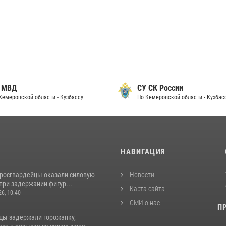
 МВД
СУ СК России
Кемеровской области - Кузбассу
По Кемеровской области - Кузбас
И
НАВИГАЦИЯ
 росгвардейцы оказали силовую
Новости
при задержании фигур...
Карта сайта
26, 10:40
СМИ о нас
П
цы задержали горожанку,