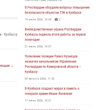
Генерал-полковник Олег Плохой поздравил
специалистов организационно-штатных
В Росгвардии обсудили вопросы повышения
подразделений Росгвардии с
безопасности объектов ТЭК в Кузбассе
профессиональным праздником
14 июля 2026, 10:54
2
07 августа 2026, 05:32
Вневедомственная охрана Росгвардии
С 1 сентября 2026 года вступает в силу новый
 - Кузбассу
Кузбасса подвела итоги работы за первое
федеральный закон о частной охранной
полугодие
деятельности
21 июля 2026, 10:57
06 августа 2026, 10:19
Полковник полиции Павел Кузнецов
Росгвардейцы задержали предполагаемого
назначен начальником Управления
ующая →
виновника причинения ножевого ранения
Росгвардии по Кемеровской области –
кемеровчанину
Кузбассу
06 августа 2026, 09:18
03 августа 2026, 11:32
Росгвардейцы задержали мужчину,
В Кузбассе создают мурал в память о
повредившего имущество горожанки
генерале армии Иване Яковлеве
06 августа 2026, 08:17
1
17 июля 2026, 10:21
Росгвардейцы пресекли противоправные