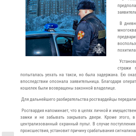
предпол
заявител
В дневн
многоква
предвари
восполь
похитила 
Установи
стражи 
попыталась уехать на такси, но была задержана. Ею ока
впоследствии опознала заявительница. Благодаря опер
кошелек были возвращены законной владелице.
Для дальнейшего разбирательства росгвардейцы передали
Росгвардия напоминает, что в целях личной и имуществ
замки и не забывать закрывать двери. Кроме этого,
централизованный охранный пульт. В случае поступления
происшествия, установит причину срабатывания сигнализа