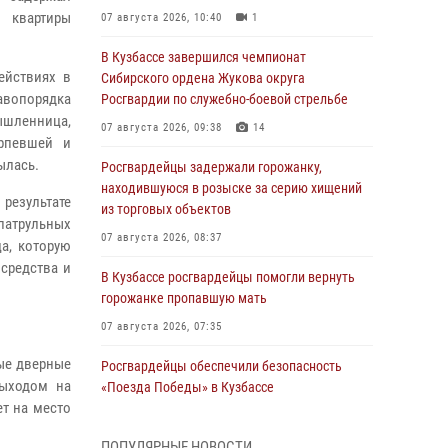
 квартиры
07 августа 2026, 10:40
1
В Кузбассе завершился чемпионат
ействиях в
Сибирского ордена Жукова округа
авопорядка
Росгвардии по служебно-боевой стрельбе
мышленница,
07 августа 2026, 09:38
14
ерпевшей и
ылась.
Росгвардейцы задержали горожанку,
находившуюся в розыске за серию хищений
результате
из торговых объектов
атрульных
07 августа 2026, 08:37
а, которую
средства и
В Кузбассе росгвардейцы помогли вернуть
горожанке пропавшую мать
07 августа 2026, 07:35
ые дверные
Росгвардейцы обеспечили безопасность
выходом на
«Поезда Победы» в Кузбассе
ет на место
07 августа 2026, 06:33
ПОПУЛЯРНЫЕ НОВОСТИ