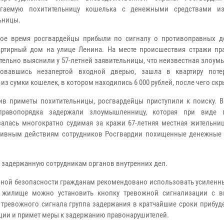
агаемую похитительницу кошелька с денежными средствами из
ьницы.
ое время росгвардейцы прибыли по сигналу о противоправных д
ртирный дом на улице Ленина. На месте происшествия стражи пр
тельно выяснили у 57-летней заявительницы, что неизвестная злоу
зовавшись незапертой входной дверью, зашла в квартиру пот
из сумки кошелек, в котором находились 6 000 рублей, после чего скр
в приметы похитительницы, росгвардейцы приступили к поиску. В 
правопорядка задержали злоумышленницу, которая при виде п
залась многократно судимая за кражи 67-летняя местная жительниц
ативным действиям сотрудников Росгвардии похищенные денежные 
 задержанную сотрудникам органов внутренних дел.
енной безопасности гражданам рекомендовано использовать усиленн
 в жилище можно установить кнопку тревожной сигнализации с 
 тревожного сигнала группа задержания в кратчайшие сроки прибуд
ции и примет меры к задержанию правонарушителей.