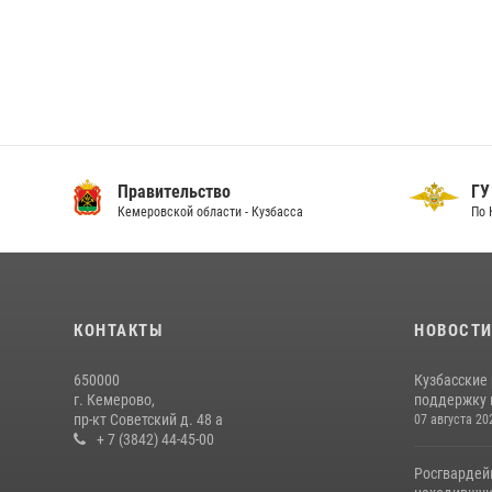
Правительство
ГУ
Кемеровской области - Кузбасса
По 
КОНТАКТЫ
НОВОСТ
650000
Кузбасские
г. Кемерово,
поддержку 
пр-кт Советский д. 48 а
07 августа 20
+ 7 (3842) 44-45-00
Росгвардей