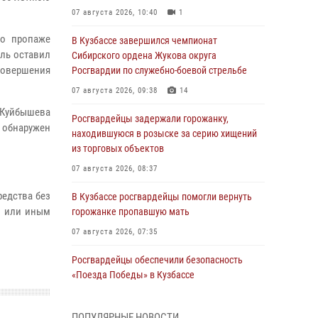
07 августа 2026, 10:40
1
 о пропаже
В Кузбассе завершился чемпионат
ель оставил
Сибирского ордена Жукова округа
 совершения
Росгвардии по служебно-боевой стрельбе
07 августа 2026, 09:38
14
 Куйбышева
Росгвардейцы задержали горожанку,
 обнаружен
находившуюся в розыске за серию хищений
из торговых объектов
07 августа 2026, 08:37
редства без
В Кузбассе росгвардейцы помогли вернуть
м или иным
горожанке пропавшую мать
07 августа 2026, 07:35
Росгвардейцы обеспечили безопасность
«Поезда Победы» в Кузбассе
07 августа 2026, 06:33
ПОПУЛЯРНЫЕ НОВОСТИ