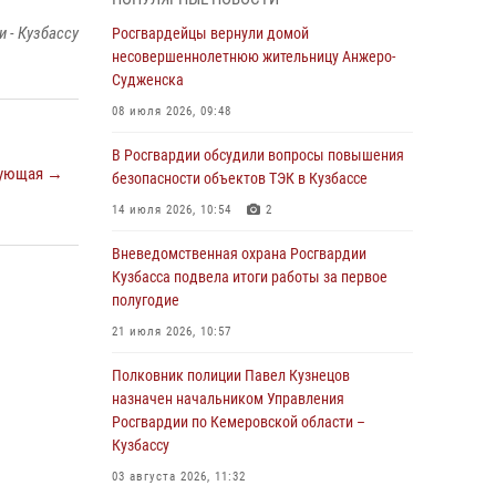
Генерал-полковник Олег Плохой поздравил
специалистов организационно-штатных
 - Кузбассу
Росгвардейцы вернули домой
подразделений Росгвардии с
несовершеннолетнюю жительницу Анжеро-
профессиональным праздником
Судженска
07 августа 2026, 05:32
08 июля 2026, 09:48
С 1 сентября 2026 года вступает в силу новый
В Росгвардии обсудили вопросы повышения
ующая →
федеральный закон о частной охранной
безопасности объектов ТЭК в Кузбассе
деятельности
14 июля 2026, 10:54
2
06 августа 2026, 10:19
Вневедомственная охрана Росгвардии
Росгвардейцы задержали предполагаемого
Кузбасса подвела итоги работы за первое
виновника причинения ножевого ранения
полугодие
кемеровчанину
21 июля 2026, 10:57
06 августа 2026, 09:18
Полковник полиции Павел Кузнецов
Росгвардейцы задержали мужчину,
назначен начальником Управления
повредившего имущество горожанки
Росгвардии по Кемеровской области –
Кузбассу
06 августа 2026, 08:17
1
03 августа 2026, 11:32
Росгвардейцы пресекли противоправные