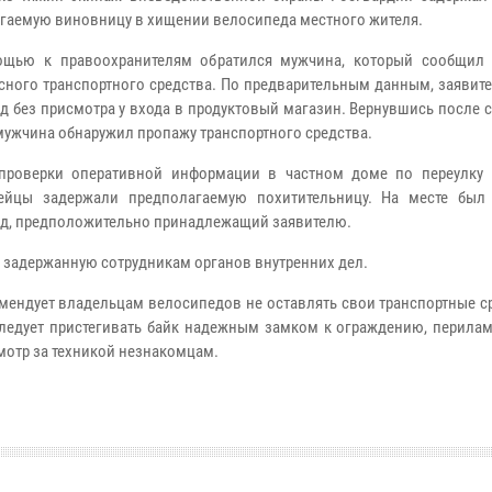
гаемую виновницу в хищении велосипеда местного жителя.
щью к правоохранителям обратился мужчина, который сообщил
сного транспортного средства. По предварительным данным, заявит
д без присмотра у входа в продуктовый магазин. Вернувшись после
мужчина обнаружил пропажу транспортного средства.
проверки оперативной информации в частном доме по переулку
дейцы задержали предполагаемую похитительницу. На месте был
д, предположительно принадлежащий заявителю.
 задержанную сотрудникам органов внутренних дел.
мендует владельцам велосипедов не оставлять свои транспортные с
 следует пристегивать байк надежным замком к ограждению, перила
мотр за техникой незнакомцам.