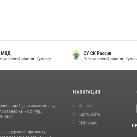
 МВД
СУ СК России
Кемеровской области - Кузбассу
По Кемеровской области - Кузбас
И
НАВИГАЦИЯ
 росгвардейцы оказали силовую
Новости
при задержании фигур...
Карта сайта
26, 10:40
СМИ о нас
П
цы задержали горожанку,