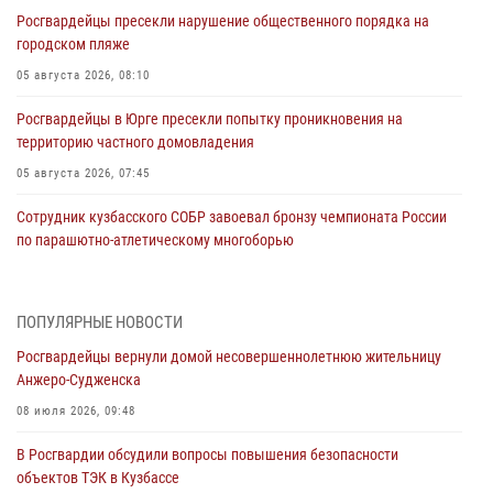
Росгвардейцы пресекли нарушение общественного порядка на
городском пляже
05 августа 2026, 08:10
Росгвардейцы в Юрге пресекли попытку проникновения на
территорию частного домовладения
05 августа 2026, 07:45
Сотрудник кузбасского СОБР завоевал бронзу чемпионата России
по парашютно-атлетическому многоборью
04 августа 2026, 10:48
2
Кузбассовцы высоко оценили качество предоставления
ПОПУЛЯРНЫЕ НОВОСТИ
государственных услуг подразделениями ЛРР Росгвардии
Росгвардейцы вернули домой несовершеннолетнюю жительницу
04 августа 2026, 09:42
Анжеро-Судженска
Росгвардейцы помогли разыскать троих юных путешественников из
08 июля 2026, 09:48
Новокузнецка
В Росгвардии обсудили вопросы повышения безопасности
04 августа 2026, 08:42
объектов ТЭК в Кузбассе