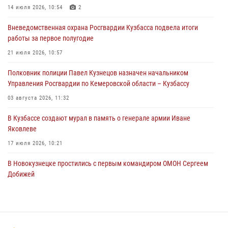
Росгвардейцы задержали нарушителя общественного порядка в
14 июля 2026, 10:54
2
охраняемой кемеровской гостинице
Вневедомственная охрана Росгвардии Кузбасса подвела итоги
04 августа 2026, 07:41
работы за первое полугодие
Кемеровские росгвардейцы пресекли попытку хищения товара
21 июля 2026, 10:57
путем подмены ценника (ВИДЕО)
Полковник полиции Павел Кузнецов назначен начальником
04 августа 2026, 06:32
1
Управления Росгвардии по Кемеровской области – Кузбассу
03 августа 2026, 11:32
В Кузбассе создают мурал в память о генерале армии Иване
Яковлеве
17 июля 2026, 10:21
В Новокузнецке простились с первым командиром ОМОН Сергеем
Добижей
12 июля 2026, 06:54
Росгвардейцы задержали горожанина, воспользовавшегося
мотоциклом без разрешения владельца