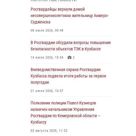
Генерал-полковник Олег Плохой поздравил
специалистов организационно-штатных
Росгвардейцы вернули домой
подразделений Росгвардии с
несовершеннолетнюю жительницу Анжеро-
профессиональным праздником
Судженска
07 августа 2026, 05:32
08 июля 2026, 09:48
С 1 сентября 2026 года вступает в силу новый
В Росгвардии обсудили вопросы повышения
федеральный закон о частной охранной
безопасности объектов ТЭК в Кузбассе
деятельности
14 июля 2026, 10:54
2
06 августа 2026, 10:19
Вневедомственная охрана Росгвардии
Росгвардейцы задержали предполагаемого
Кузбасса подвела итоги работы за первое
виновника причинения ножевого ранения
полугодие
кемеровчанину
21 июля 2026, 10:57
06 августа 2026, 09:18
Полковник полиции Павел Кузнецов
Росгвардейцы задержали мужчину,
назначен начальником Управления
повредившего имущество горожанки
Росгвардии по Кемеровской области –
Кузбассу
06 августа 2026, 08:17
1
03 августа 2026, 11:32
Росгвардейцы пресекли противоправные