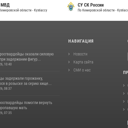
 МВД
СУ СК России
Кемеровской области - Кузбассу
По Кемеровской области - Кузбас
И
НАВИГАЦИЯ
 росгвардейцы оказали силовую
Новости
при задержании фигур...
Карта сайта
26, 10:40
СМИ о нас
П
цы задержали горожанку,
ся в розыске за серию хище...
26, 08:37
 росгвардейцы помогли вернуть
пропавшую мать
26, 07:35