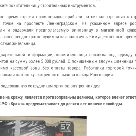
кете похитительницу строительных инструментов.
е время стражи правопорядка прибыли на сигнал «тревога» к ст
й точке на проспекте Ленинградском. На указанном адресе ро
или и задержали предполагаемую виновницу в магазинной краж
ь ранее неоднократно судимая за аналогичные имущественные прест
естная жительница.
варительной информации, посетительница сложила под одежду 
нтов на сумму более 5 000 рублей. С похищенным злоумышленница 
имо кассовой зоны без оплаты товара. Работники торговой точк
нажали на кнопку экстренного вызова наряда Росгвардии.
 задержанную сотрудникам органов внутренних дел.
ие на кражу, является противоправным деянием, которое влечет отве
УК РФ «Кража» предусматривает до десяти лет лишение свободы.