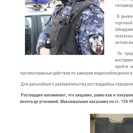
гипермар
В дневно
торгово
обнаруж
оказалас
летняя м
По пред
инструме
пройти м
противоправные действия по камерам видеонаблюдения и 
Для дальнейшего разбирательства росгвардейцы передали
Росгвардия напоминает, что хищение, равно как и покушен
вплоть до уголовной. Максимальное наказание по ст. 158 