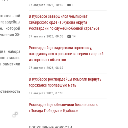
07 августа 2026, 10:40
1
роительной
В Кузбассе завершился чемпионат
сгвардейцы
Сибирского ордена Жукова округа
е, которой
Росгвардии по служебно-боевой стрельбе
упления 38-
07 августа 2026, 09:38
14
Росгвардейцы задержали горожанку,
два набора
находившуюся в розыске за серию хищений
попыталась
из торговых объектов
и заметили
07 августа 2026, 08:37
В Кузбассе росгвардейцы помогли вернуть
горожанке пропавшую мать
тственность
07 августа 2026, 07:35
Росгвардейцы обеспечили безопасность
«Поезда Победы» в Кузбассе
07 августа 2026, 06:33
ПОПУЛЯРНЫЕ НОВОСТИ