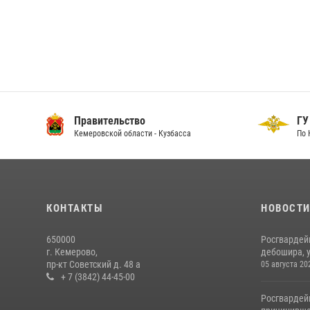
Правительство
ГУ
Кемеровской области - Кузбасса
По 
КОНТАКТЫ
НОВОСТ
650000
Росгвардей
г. Кемерово,
дебошира, у
пр-кт Советский д. 48 а
05 августа 20
+ 7 (3842) 44-45-00
Росгвардей