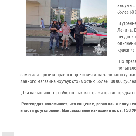
злоумышл
более 60 
В утренн
Ленина. 
неоднок
опьянени
кражи из 
По предв
попыталс
заметили противоправные действия и нажали кнопку экс
данного магазина ноутбук стоимостью более 100 000 рублей
Для дальнейшего разбирательства стражи правопорядка пе
Росгвардия напоминает, что хищение, равно как и покушен
вплоть до уголовной. Максимальное наказание по ст. 158 