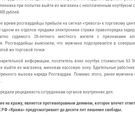
енника при попытке выйти из магазина с неоплаченным ноутбуком 
000 рублей.
ее время росгвардейцы прибыли на сигнал «тревога» к торговому цент
В одном из отделов продажи электроники стражи правопорядка заде
ратно судимого 26-летнего местного жителя с признаками ал
я. Росгвардейцы выяснили, что мужчина подозревается в соверше
этой же торговой точки.
арительной информации, посетитель взял ноутбук стоимостью 63 30
я выйти из магазина, миновав кассовую зону. Бдительные работник
тренного вызова наряда Росгвардии. Помимо этого, ранее мужчина 
.
редали рецидивиста сотрудникам органов внутренних дел.
ие на кражу, является противоправным деянием, которое влечет отве
УК РФ «Кража» предусматривает до десяти лет лишение свободы.