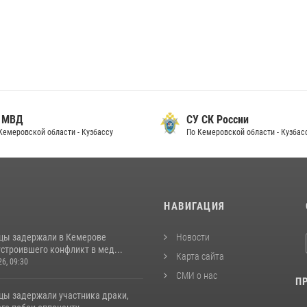
 МВД
СУ СК России
Кемеровской области - Кузбассу
По Кемеровской области - Кузбас
И
НАВИГАЦИЯ
цы задержали в Кемерове
Новости
строившего конфликт в мед...
Карта сайта
26, 09:30
СМИ о нас
П
цы задержали участника драки,