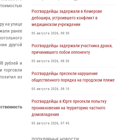
стоимостью
Росгвардейцы задержали в Кемерове
дебошира, устроившего конфликт в
ру на улице
медицинском учреждении
ржали ранее
05 августа 2026, 09:30
когольного
нии другой
Росгвардейцы задержали участника драки,
причинившего побои оппоненту
05 августа 2026, 08:50
8 рублей и
и торговли
Росгвардейцы пресекли нарушение
похитил из
общественного порядка на городском пляже
05 августа 2026, 08:10
Росгвардейцы в Юрге пресекли попытку
тственность
проникновения на территорию частного
домовладения
05 августа 2026, 07:45
Сотрудник кузбасского СОБР завоевал
ПОПУЛЯРНЫЕ НОВОСТИ