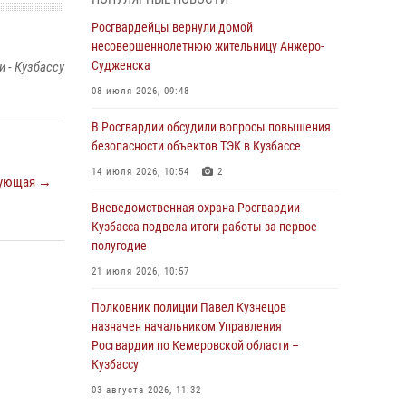
бронзу чемпионата России по парашютно-
атлетическому многоборью
Росгвардейцы вернули домой
несовершеннолетнюю жительницу Анжеро-
04 августа 2026, 10:48
2
Судженска
 - Кузбассу
Кузбассовцы высоко оценили качество
08 июля 2026, 09:48
предоставления государственных услуг
подразделениями ЛРР Росгвардии
В Росгвардии обсудили вопросы повышения
безопасности объектов ТЭК в Кузбассе
04 августа 2026, 09:42
14 июля 2026, 10:54
2
ующая →
Росгвардейцы помогли разыскать троих
юных путешественников из Новокузнецка
Вневедомственная охрана Росгвардии
Кузбасса подвела итоги работы за первое
04 августа 2026, 08:42
полугодие
Росгвардейцы задержали нарушителя
21 июля 2026, 10:57
общественного порядка в охраняемой
кемеровской гостинице
Полковник полиции Павел Кузнецов
назначен начальником Управления
04 августа 2026, 07:41
Росгвардии по Кемеровской области –
Кузбассу
Кемеровские росгвардейцы пресекли
попытку хищения товара путем подмены
03 августа 2026, 11:32
ценника (ВИДЕО)