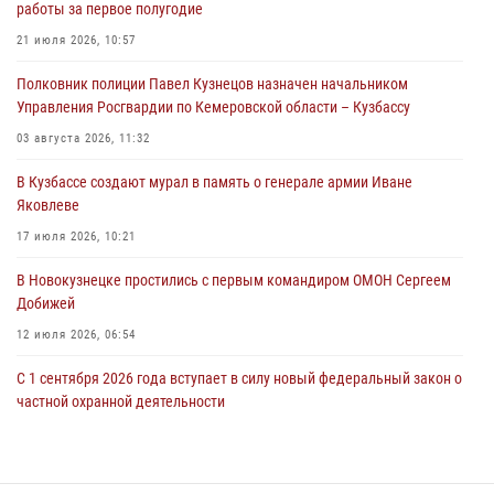
работы за первое полугодие
ножевого ранения кемеровчанину
21 июля 2026, 10:57
06 августа 2026, 09:18
Полковник полиции Павел Кузнецов назначен начальником
Росгвардейцы задержали мужчину, повредившего имущество
Управления Росгвардии по Кемеровской области – Кузбассу
горожанки
03 августа 2026, 11:32
06 августа 2026, 08:17
1
В Кузбассе создают мурал в память о генерале армии Иване
Росгвардейцы пресекли противоправные действия и защитили
Яковлеве
новокузнечанку от агрессивного знакомого
17 июля 2026, 10:21
06 августа 2026, 07:16
В Новокузнецке простились с первым командиром ОМОН Сергеем
Добижей
12 июля 2026, 06:54
С 1 сентября 2026 года вступает в силу новый федеральный закон о
частной охранной деятельности
06 августа 2026, 10:19
Росгвардейцы задержали горожанина, воспользовавшегося