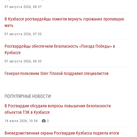
07 августа 2026, 08:37
В Кузбассе росгвардейцы помогли вернуть горожанке пропавшую
мать
07 августа 2026, 07:35
Росгвардейцы обеспечили безопасность «Поезда Победы» в
Кузбассе
07 августа 2026, 06:33
Генерал-полковник Олег Плохой поздравил специалистов
организационно-штатных подразделений Росгвардии с
профессиональным праздником
07 августа 2026, 05:32
ПОПУЛЯРНЫЕ НОВОСТИ
В Росгвардии обсудили вопросы повышения безопасности
С 1 сентября 2026 года вступает в силу новый федеральный закон о
объектов ТЭК в Кузбассе
частной охранной деятельности
14 июля 2026, 10:54
2
06 августа 2026, 10:19
Вневедомственная охрана Росгвардии Кузбасса подвела итоги
Росгвардейцы задержали предполагаемого виновника причинения