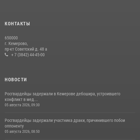
Росгвардейцы задержали мужчину, вырвавшего у горожанки пакет
с покупками
20 июля 2026, 08:52
1
КОНТАКТЫ
Росгвардейцы задержали новокузнечанку при попытке вынести из
650000
гипермаркета товары на 13 тысяч рублей (ВИДЕО)
г. Кемерово,
пр-кт Советский д. 48 а
16 июля 2026, 06:43
1
1
+ 7 (3842) 44-45-00
НОВОСТИ
Росгвардейцы задержали в Кемерове дебошира, устроившего
конфликт в мед...
05 августа 2026, 09:30
Росгвардейцы задержали участника драки, причинившего побои
оппоненту
05 августа 2026, 08:50