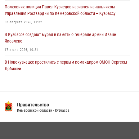
путем подмены ценника (ВИДЕО)
Полковник полиции Павел Кузнецов назначен начальником
04 августа 2026, 06:32
1
Управления Росгвардии по Кемеровской области – Кузбассу
03 августа 2026, 11:32
В Кузбассе создают мурал в память о генерале армии Иване
Яковлеве
17 июля 2026, 10:21
В Новокузнецке простились с первым командиром ОМОН Сергеем
Добижей
12 июля 2026, 06:54
Росгвардейцы задержали горожанина, воспользовавшегося
мотоциклом без разрешения владельца
Правительство
14 июля 2026, 08:52
1
Кемеровской области - Кузбасса
Кузбасский спецназ принял участие в сборе снайперов Сибирского
округа Росгвардии
24 июля 2026, 10:35
3