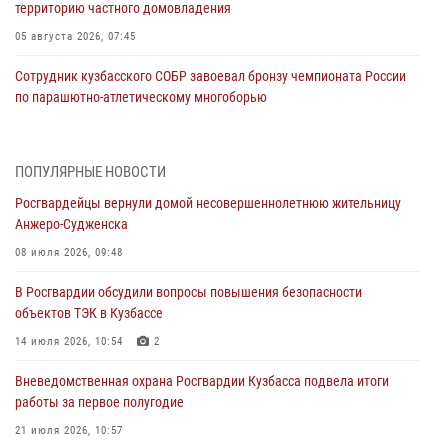
территорию частного домовладения
05 августа 2026, 07:45
Сотрудник кузбасского СОБР завоевал бронзу чемпионата России
по парашютно-атлетическому многоборью
04 августа 2026, 10:48
2
Кузбассовцы высоко оценили качество предоставления
ПОПУЛЯРНЫЕ НОВОСТИ
государственных услуг подразделениями ЛРР Росгвардии
Росгвардейцы вернули домой несовершеннолетнюю жительницу
04 августа 2026, 09:42
Анжеро-Судженска
Росгвардейцы помогли разыскать троих юных путешественников из
08 июля 2026, 09:48
Новокузнецка
В Росгвардии обсудили вопросы повышения безопасности
04 августа 2026, 08:42
объектов ТЭК в Кузбассе
Росгвардейцы задержали нарушителя общественного порядка в
14 июля 2026, 10:54
2
охраняемой кемеровской гостинице
Вневедомственная охрана Росгвардии Кузбасса подвела итоги
04 августа 2026, 07:41
работы за первое полугодие
Кемеровские росгвардейцы пресекли попытку хищения товара
21 июля 2026, 10:57