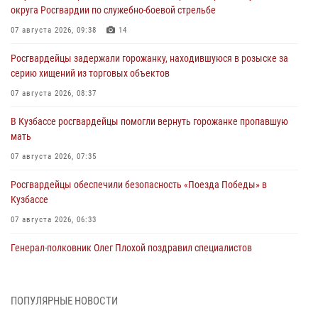
округа Росгвардии по служебно-боевой стрельбе
07 августа 2026, 09:38
14
Росгвардейцы задержали горожанку, находившуюся в розыске за
серию хищений из торговых объектов
07 августа 2026, 08:37
В Кузбассе росгвардейцы помогли вернуть горожанке пропавшую
мать
07 августа 2026, 07:35
Росгвардейцы обеспечили безопасность «Поезда Победы» в
Кузбассе
07 августа 2026, 06:33
Генерал-полковник Олег Плохой поздравил специалистов
организационно-штатных подразделений Росгвардии с
профессиональным праздником
07 августа 2026, 05:32
ПОПУЛЯРНЫЕ НОВОСТИ