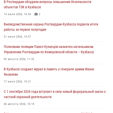
В Росгвардии обсудили вопросы повышения безопасности
С 1 сентября 2026 года вступает в силу новый федеральный закон о
объектов ТЭК в Кузбассе
частной охранной деятельности
14 июля 2026, 10:54
2
06 августа 2026, 10:19
Вневедомственная охрана Росгвардии Кузбасса подвела итоги
Росгвардейцы задержали предполагаемого виновника причинения
работы за первое полугодие
ножевого ранения кемеровчанину
21 июля 2026, 10:57
06 августа 2026, 09:18
Полковник полиции Павел Кузнецов назначен начальником
Росгвардейцы задержали мужчину, повредившего имущество
Управления Росгвардии по Кемеровской области – Кузбассу
горожанки
03 августа 2026, 11:32
06 августа 2026, 08:17
1
В Кузбассе создают мурал в память о генерале армии Иване
Росгвардейцы пресекли противоправные действия и защитили
Яковлеве
новокузнечанку от агрессивного знакомого
17 июля 2026, 10:21
06 августа 2026, 07:16
С 1 сентября 2026 года вступает в силу новый федеральный закон о
частной охранной деятельности
06 августа 2026, 10:19