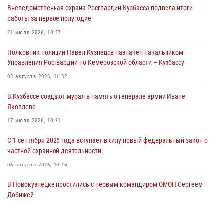
Вневедомственная охрана Росгвардии Кузбасса подвела итоги
Росгвардейцы задержали предполагаемого виновника причинения
работы за первое полугодие
ножевого ранения кемеровчанину
21 июля 2026, 10:57
06 августа 2026, 09:18
Полковник полиции Павел Кузнецов назначен начальником
Росгвардейцы задержали мужчину, повредившего имущество
Управления Росгвардии по Кемеровской области – Кузбассу
горожанки
03 августа 2026, 11:32
06 августа 2026, 08:17
1
В Кузбассе создают мурал в память о генерале армии Иване
Росгвардейцы пресекли противоправные действия и защитили
Яковлеве
новокузнечанку от агрессивного знакомого
17 июля 2026, 10:21
06 августа 2026, 07:16
С 1 сентября 2026 года вступает в силу новый федеральный закон о
частной охранной деятельности
06 августа 2026, 10:19
В Новокузнецке простились с первым командиром ОМОН Сергеем
Добижей
12 июля 2026, 06:54