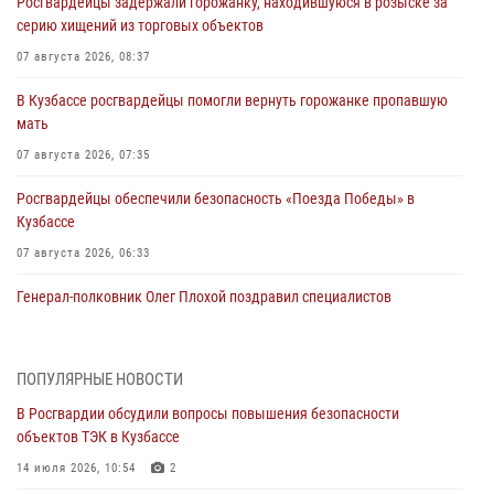
Росгвардейцы задержали горожанку, находившуюся в розыске за
серию хищений из торговых объектов
07 августа 2026, 08:37
В Кузбассе росгвардейцы помогли вернуть горожанке пропавшую
мать
07 августа 2026, 07:35
Росгвардейцы обеспечили безопасность «Поезда Победы» в
Кузбассе
07 августа 2026, 06:33
Генерал-полковник Олег Плохой поздравил специалистов
организационно-штатных подразделений Росгвардии с
профессиональным праздником
07 августа 2026, 05:32
ПОПУЛЯРНЫЕ НОВОСТИ
В Росгвардии обсудили вопросы повышения безопасности
С 1 сентября 2026 года вступает в силу новый федеральный закон о
объектов ТЭК в Кузбассе
частной охранной деятельности
14 июля 2026, 10:54
2
06 августа 2026, 10:19