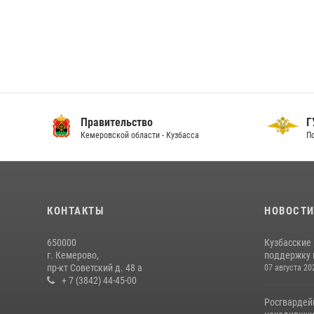
Правительство
ГУ
Кемеровской области - Кузбасса
По 
КОНТАКТЫ
НОВОСТ
650000
Кузбасские
г. Кемерово,
поддержку 
пр-кт Советский д. 48 а
07 августа 20
+ 7 (3842) 44-45-00
Росгвардей