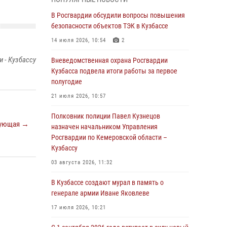
Генерал-полковник Олег Плохой поздравил
специалистов организационно-штатных
В Росгвардии обсудили вопросы повышения
подразделений Росгвардии с
безопасности объектов ТЭК в Кузбассе
профессиональным праздником
14 июля 2026, 10:54
2
07 августа 2026, 05:32
 - Кузбассу
Вневедомственная охрана Росгвардии
С 1 сентября 2026 года вступает в силу новый
Кузбасса подвела итоги работы за первое
федеральный закон о частной охранной
полугодие
деятельности
21 июля 2026, 10:57
06 августа 2026, 10:19
Полковник полиции Павел Кузнецов
ующая →
Росгвардейцы задержали предполагаемого
назначен начальником Управления
виновника причинения ножевого ранения
Росгвардии по Кемеровской области –
кемеровчанину
Кузбассу
06 августа 2026, 09:18
03 августа 2026, 11:32
Росгвардейцы задержали мужчину,
В Кузбассе создают мурал в память о
повредившего имущество горожанки
генерале армии Иване Яковлеве
06 августа 2026, 08:17
1
17 июля 2026, 10:21
Росгвардейцы пресекли противоправные