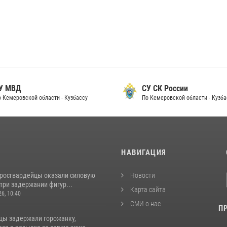
 МВД
СУ СК России
Кемеровской области - Кузбассу
По Кемеровской области - Кузбас
И
НАВИГАЦИЯ
 росгвардейцы оказали силовую
Новости
при задержании фигур...
Карта сайта
26, 10:40
СМИ о нас
П
цы задержали горожанку,