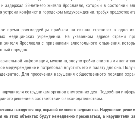
 и задержал 38-летнего жителя Ярославля, который в состоянии ал
я устроил конфликт в городском медучреждении, требуя предоставит
ое время росгвардейцы прибыли на сигнал «тревога» в одно из
мых медицинских учреждений. На указанном адресе стражи пр
и жителя Ярославля с признаками алкогольного опьянения, котор
нный порядок.
арительной информации, мужчина, злоупотребив спиртными напитка
ое медучреждение и потребовал впустить его в палату для сна. Получ
еадекватно. Для пресечения нарушения общественного порядка охра
 нарушителя сотрудникам органов внутренних дел. Подробная инфор
 принято решение в соответствии с законодательством.
егиона находятся под охраной силового ведомства. Нарушение режи
я на этих объектах будут немедленно пресекаться, а нарушители з