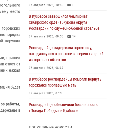
когольного
07 августа 2026, 10:40
1
ь ему место
В Кузбассе завершился чемпионат
Сибирского ордена Жукова округа
 городских
Росгвардии по служебно-боевой стрельбе
авопорядка
07 августа 2026, 09:38
14
ый нарушал
Росгвардейцы задержали горожанку,
находившуюся в розыске за серию хищений
ми, пришел
из торговых объектов
ив отказ от
07 августа 2026, 08:37
нник нажал
В Кузбассе росгвардейцы помогли вернуть
горожанке пропавшую мать
мация будет
07 августа 2026, 07:35
мов работы,
Росгвардейцы обеспечили безопасность
адержаны в
«Поезда Победы» в Кузбассе
07 августа 2026, 06:33
ПОПУЛЯРНЫЕ НОВОСТИ