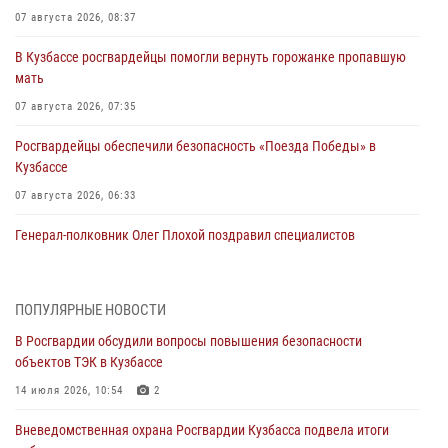
07 августа 2026, 08:37
В Кузбассе росгвардейцы помогли вернуть горожанке пропавшую
мать
07 августа 2026, 07:35
Росгвардейцы обеспечили безопасность «Поезда Победы» в
Кузбассе
07 августа 2026, 06:33
Генерал-полковник Олег Плохой поздравил специалистов
организационно-штатных подразделений Росгвардии с
профессиональным праздником
07 августа 2026, 05:32
ПОПУЛЯРНЫЕ НОВОСТИ
В Росгвардии обсудили вопросы повышения безопасности
С 1 сентября 2026 года вступает в силу новый федеральный закон о
объектов ТЭК в Кузбассе
частной охранной деятельности
14 июля 2026, 10:54
2
06 августа 2026, 10:19
Вневедомственная охрана Росгвардии Кузбасса подвела итоги
Росгвардейцы задержали предполагаемого виновника причинения