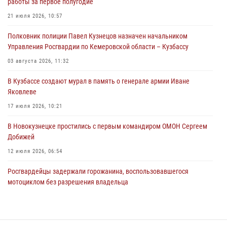
работы за первое полугодие
ножевого ранения кемеровчанину
21 июля 2026, 10:57
06 августа 2026, 09:18
Полковник полиции Павел Кузнецов назначен начальником
Росгвардейцы задержали мужчину, повредившего имущество
Управления Росгвардии по Кемеровской области – Кузбассу
горожанки
03 августа 2026, 11:32
06 августа 2026, 08:17
1
В Кузбассе создают мурал в память о генерале армии Иване
Росгвардейцы пресекли противоправные действия и защитили
Яковлеве
новокузнечанку от агрессивного знакомого
17 июля 2026, 10:21
06 августа 2026, 07:16
В Новокузнецке простились с первым командиром ОМОН Сергеем
Добижей
12 июля 2026, 06:54
Росгвардейцы задержали горожанина, воспользовавшегося
мотоциклом без разрешения владельца
14 июля 2026, 08:52
1
Кузбасский спецназ принял участие в сборе снайперов Сибирского