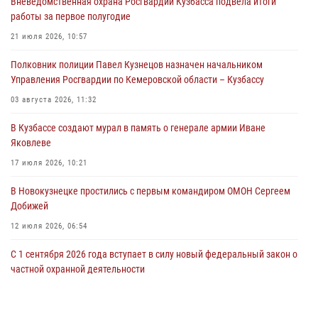
Вневедомственная охрана Росгвардии Кузбасса подвела итоги
Росгвардейцы задержали предполагаемого виновника причинения
работы за первое полугодие
ножевого ранения кемеровчанину
21 июля 2026, 10:57
06 августа 2026, 09:18
Полковник полиции Павел Кузнецов назначен начальником
Росгвардейцы задержали мужчину, повредившего имущество
Управления Росгвардии по Кемеровской области – Кузбассу
горожанки
03 августа 2026, 11:32
06 августа 2026, 08:17
1
В Кузбассе создают мурал в память о генерале армии Иване
Росгвардейцы пресекли противоправные действия и защитили
Яковлеве
новокузнечанку от агрессивного знакомого
17 июля 2026, 10:21
06 августа 2026, 07:16
В Новокузнецке простились с первым командиром ОМОН Сергеем
Добижей
12 июля 2026, 06:54
С 1 сентября 2026 года вступает в силу новый федеральный закон о
частной охранной деятельности
06 августа 2026, 10:19
Росгвардейцы задержали горожанина, воспользовавшегося