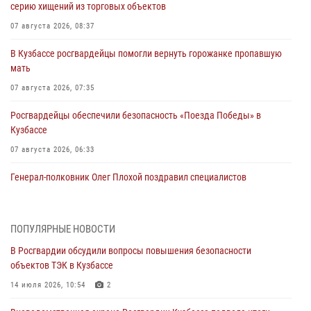
серию хищений из торговых объектов
07 августа 2026, 08:37
В Кузбассе росгвардейцы помогли вернуть горожанке пропавшую
мать
07 августа 2026, 07:35
Росгвардейцы обеспечили безопасность «Поезда Победы» в
Кузбассе
07 августа 2026, 06:33
Генерал-полковник Олег Плохой поздравил специалистов
организационно-штатных подразделений Росгвардии с
профессиональным праздником
07 августа 2026, 05:32
ПОПУЛЯРНЫЕ НОВОСТИ
В Росгвардии обсудили вопросы повышения безопасности
С 1 сентября 2026 года вступает в силу новый федеральный закон о
объектов ТЭК в Кузбассе
частной охранной деятельности
14 июля 2026, 10:54
2
06 августа 2026, 10:19