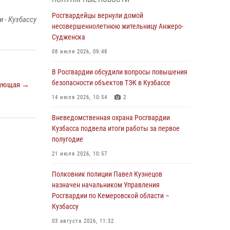
В Кузбассе стартовал чемпионат Сибирского
ордена Жукова округа Росгвардии по
Росгвардейцы вернули домой
 - Кузбассу
служебно-боевой стрельбе
несовершеннолетнюю жительницу Анжеро-
Судженска
05 августа 2026, 10:53
7
08 июля 2026, 09:48
Росгвардейцы задержали в Кемерове
дебошира, устроившего конфликт в
В Росгвардии обсудили вопросы повышения
медицинском учреждении
безопасности объектов ТЭК в Кузбассе
ующая →
05 августа 2026, 09:30
14 июля 2026, 10:54
2
Росгвардейцы задержали участника драки,
Вневедомственная охрана Росгвардии
причинившего побои оппоненту
Кузбасса подвела итоги работы за первое
полугодие
05 августа 2026, 08:50
21 июля 2026, 10:57
Росгвардейцы пресекли нарушение
общественного порядка на городском пляже
Полковник полиции Павел Кузнецов
назначен начальником Управления
05 августа 2026, 08:10
Росгвардии по Кемеровской области –
Кузбассу
Росгвардейцы в Юрге пресекли попытку
проникновения на территорию частного
03 августа 2026, 11:32
домовладения