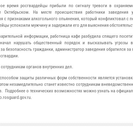
ое время росгвардейцы прибыли по сигналу тревоги в охраняем
те Октябрьском. На месте происшествия работники заведения 
ля с признаками алкогольного опьянения, который конфликтовал с 
ейцы успокоили мужчину и задержали его для выяснения обстоятельс
арительной информации, работница кафе разбудила спящего посетит
 начал нарушать общественный порядок и высказывать угрозы в
 за безопасность гражданки, администратор заведения обратился з
осгвардии.
сотрудникам органов внутренних дел.
способом защиты различных форм собственности является установк
 этом незамедлительно станет известно сотрудникам вневедомствен
. Подробнее о технических возможностях можно узнать на официал
rosguard.gov.ru.