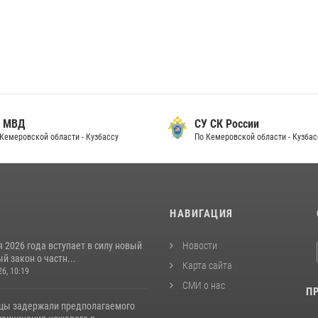
 МВД
СУ СК России
Кемеровской области - Кузбассу
По Кемеровской области - Кузбас
И
НАВИГАЦИЯ
я 2026 года вступает в силу новый
Новости
 закон о частн...
Карта сайта
26, 10:19
СМИ о нас
П
цы задержали предполагаемого