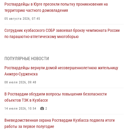
Росгвардейцы в Юрге пресекли попытку проникновения на
территорию частного домовладения
05 августа 2026, 07:45
Сотрудник кузбасского СОБР завоевал бронзу чемпионата России
по парашютно-атлетическому многоборью
04 августа 2026, 10:48
2
Кузбассовцы высоко оценили качество предоставления
ПОПУЛЯРНЫЕ НОВОСТИ
государственных услуг подразделениями ЛРР Росгвардии
Росгвардейцы вернули домой несовершеннолетнюю жительницу
04 августа 2026, 09:42
Анжеро-Судженска
Росгвардейцы помогли разыскать троих юных путешественников из
08 июля 2026, 09:48
Новокузнецка
В Росгвардии обсудили вопросы повышения безопасности
04 августа 2026, 08:42
объектов ТЭК в Кузбассе
Росгвардейцы задержали нарушителя общественного порядка в
14 июля 2026, 10:54
2
охраняемой кемеровской гостинице
Вневедомственная охрана Росгвардии Кузбасса подвела итоги
04 августа 2026, 07:41
работы за первое полугодие