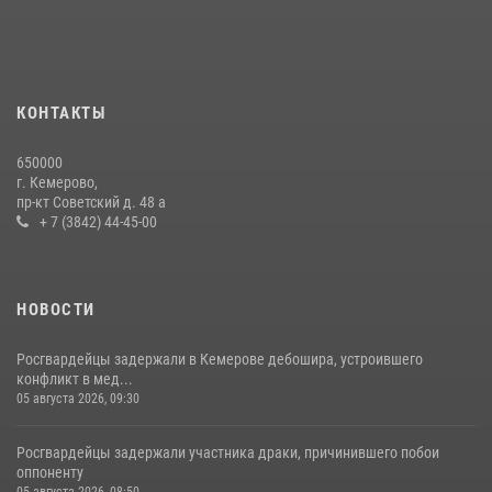
24 июля 2026, 10:35
3
Росгвардейцы задержали мужчину, вырвавшего у горожанки пакет
с покупками
20 июля 2026, 08:52
1
КОНТАКТЫ
Росгвардейцы задержали новокузнечанку при попытке вынести из
650000
гипермаркета товары на 13 тысяч рублей (ВИДЕО)
г. Кемерово,
пр-кт Советский д. 48 а
16 июля 2026, 06:43
1
1
+ 7 (3842) 44-45-00
НОВОСТИ
Росгвардейцы задержали в Кемерове дебошира, устроившего
конфликт в мед...
05 августа 2026, 09:30
Росгвардейцы задержали участника драки, причинившего побои
оппоненту
05 августа 2026, 08:50