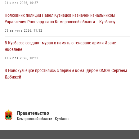
Кемеровские росгвардейцы пресекли попытку хищения товара
21 июля 2026, 10:57
путем подмены ценника (ВИДЕО)
Полковник полиции Павел Кузнецов назначен начальником
04 августа 2026, 06:32
1
Управления Росгвардии по Кемеровской области – Кузбассу
03 августа 2026, 11:32
В Кузбассе создают мурал в память о генерале армии Иване
Яковлеве
17 июля 2026, 10:21
В Новокузнецке простились с первым командиром ОМОН Сергеем
Добижей
12 июля 2026, 06:54
Росгвардейцы задержали горожанина, воспользовавшегося
мотоциклом без разрешения владельца
Правительство
14 июля 2026, 08:52
1
Кемеровской области - Кузбасса
Кузбасский спецназ принял участие в сборе снайперов Сибирского
округа Росгвардии