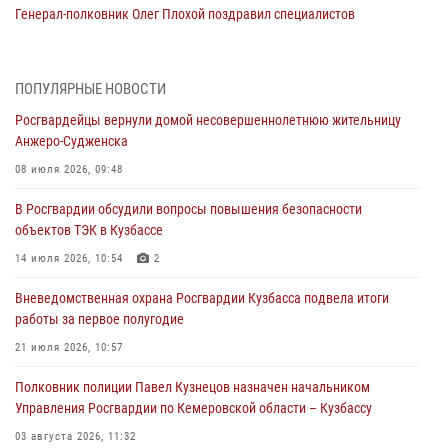
Генерал-полковник Олег Плохой поздравил специалистов
организационно-штатных подразделений Росгвардии с
профессиональным праздником
07 августа 2026, 05:32
ПОПУЛЯРНЫЕ НОВОСТИ
Росгвардейцы вернули домой несовершеннолетнюю жительницу
С 1 сентября 2026 года вступает в силу новый федеральный закон о
Анжеро-Судженска
частной охранной деятельности
08 июля 2026, 09:48
06 августа 2026, 10:19
В Росгвардии обсудили вопросы повышения безопасности
Росгвардейцы задержали предполагаемого виновника причинения
объектов ТЭК в Кузбассе
ножевого ранения кемеровчанину
14 июля 2026, 10:54
2
06 августа 2026, 09:18
Вневедомственная охрана Росгвардии Кузбасса подвела итоги
Росгвардейцы задержали мужчину, повредившего имущество
работы за первое полугодие
горожанки
21 июля 2026, 10:57
06 августа 2026, 08:17
1
Полковник полиции Павел Кузнецов назначен начальником
Росгвардейцы пресекли противоправные действия и защитили
Управления Росгвардии по Кемеровской области – Кузбассу
новокузнечанку от агрессивного знакомого
03 августа 2026, 11:32
06 августа 2026, 07:16