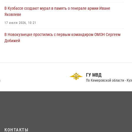
В Кузбассе создают мурал в память о генерале армии Иване
Яковлеве
17 июля 2026, 10:21
В Новокузнецке простились с первым командиром ОМОН Сергеем
Добижей
12 июля 2026, 06:54
Росгвардейцы задержали горожанина, воспользовавшегося
мотоциклом без разрешения владельца
ГУ МВД
14 июля 2026, 08:52
1
По Кемеровской области - Кузбассу
Кузбасский спецназ принял участие в сборе снайперов Сибирского
округа Росгвардии
24 июля 2026, 10:35
3
Росгвардейцы задержали мужчину, вырвавшего у горожанки пакет
с покупками
20 июля 2026, 08:52
1
КОНТАКТЫ