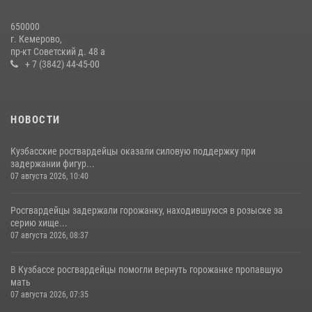
Росгвардейцы задержали новокузнечанку при попытке вынести из
650000
гипермаркета товары на 13 тысяч рублей (ВИДЕО)
г. Кемерово,
пр-кт Советский д. 48 а
16 июля 2026, 06:43
1
1
+ 7 (3842) 44-45-00
НОВОСТИ
Кузбасские росгвардейцы оказали силовую поддержку при
задержании фигур...
07 августа 2026, 10:40
Росгвардейцы задержали горожанку, находившуюся в розыске за
серию хище...
07 августа 2026, 08:37
В Кузбассе росгвардейцы помогли вернуть горожанке пропавшую
мать
07 августа 2026, 07:35