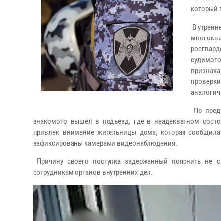
который 
В утренн
многокв
росгвар
судимог
признак
проверки
аналогич
По предв
знакомого вышел в подъезд, где в неадекватном сост
привлек внимание жительницы дома, которая сообщила
зафиксированы камерами видеонаблюдения.
Причину своего поступка задержанный пояснить не см
сотрудникам органов внутренних дел.