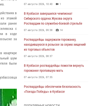
ма.
07 августа 2026, 10:40
1
действиях в
В Кузбассе завершился чемпионат
 из этажей
Сибирского ордена Жукова округа
жали ранее
Росгвардии по служебно-боевой стрельбе
селевска с
07 августа 2026, 09:38
14
дии в ходе
розыске за
Росгвардейцы задержали горожанку,
находившуюся в розыске за серию хищений
из торговых объектов
в квартире
07 августа 2026, 08:37
ельный шум
ителя были
В Кузбассе росгвардейцы помогли вернуть
горожанке пропавшую мать
узбассовца
07 августа 2026, 07:35
Росгвардейцы обеспечили безопасность
«Поезда Победы» в Кузбассе
07 августа 2026, 06:33
ПОПУЛЯРНЫЕ НОВОСТИ