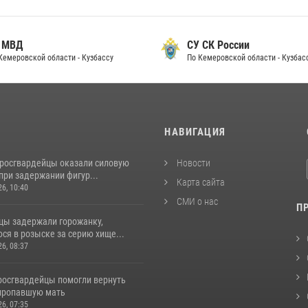
 МВД
СУ СК России
Кемеровской области - Кузбассу
По Кемеровской области - Кузбас
И
НАВИГАЦИЯ
 росгвардейцы оказали силовую
Новости
при задержании фигур...
Карта сайта
26, 10:40
СМИ о нас
П
цы задержали горожанку,
ся в розыске за серию хище...
26, 08:37
 росгвардейцы помогли вернуть
пропавшую мать
26, 07:35