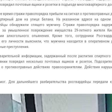
повредил почтовые ящики и розетки в подъезде многоквартирного до
ее время стражи правопорядка прибыли на сигнал о противоправных 
артирный дом на улице Белана. На указанном адресе на одном
дейцы обнаружили спящего мужчину. Стражи правопорядка задер
о за умышленное повреждение имущества 29-летнего жителя Ки
ами алкогольного опьянения. Кроме того, сотрудники Росгвар
 его личности выяснили, что мужчина находится в оперативном 
ные преступления.
арительной информации, задержанный после распития спиртного 
оянии повредил несколько почтовых ящиков и розеток. Подозрит
 о противоправных действиях правоохранителям. Действия наруш
ог. Для дальнейшего разбирательства росгвардейцы передали к