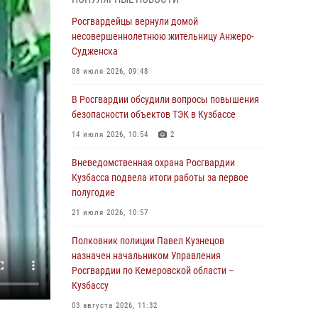
Генерал-полковник Олег Плохой поздравил
специалистов организационно-штатных
Росгвардейцы вернули домой
подразделений Росгвардии с
несовершеннолетнюю жительницу Анжеро-
профессиональным праздником
Судженска
07 августа 2026, 05:32
08 июля 2026, 09:48
С 1 сентября 2026 года вступает в силу новый
В Росгвардии обсудили вопросы повышения
федеральный закон о частной охранной
безопасности объектов ТЭК в Кузбассе
деятельности
14 июля 2026, 10:54
2
06 августа 2026, 10:19
Вневедомственная охрана Росгвардии
Росгвардейцы задержали предполагаемого
Кузбасса подвела итоги работы за первое
виновника причинения ножевого ранения
полугодие
кемеровчанину
21 июля 2026, 10:57
06 августа 2026, 09:18
Полковник полиции Павел Кузнецов
Росгвардейцы задержали мужчину,
назначен начальником Управления
повредившего имущество горожанки
Росгвардии по Кемеровской области –
Кузбассу
06 августа 2026, 08:17
1
03 августа 2026, 11:32
Росгвардейцы пресекли противоправные