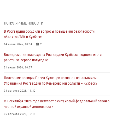
Росгвардейцы обеспечили безопасность «Поезда Победы» в
Кузбассе
07 августа 2026, 06:33
ПОПУЛЯРНЫЕ НОВОСТИ
В Росгвардии обсудили вопросы повышения безопасности
Генерал-полковник Олег Плохой поздравил специалистов
объектов ТЭК в Кузбассе
организационно-штатных подразделений Росгвардии с
профессиональным праздником
14 июля 2026, 10:54
2
07 августа 2026, 05:32
Вневедомственная охрана Росгвардии Кузбасса подвела итоги
работы за первое полугодие
С 1 сентября 2026 года вступает в силу новый федеральный закон о
частной охранной деятельности
21 июля 2026, 10:57
06 августа 2026, 10:19
Полковник полиции Павел Кузнецов назначен начальником
Управления Росгвардии по Кемеровской области – Кузбассу
Росгвардейцы задержали предполагаемого виновника причинения
ножевого ранения кемеровчанину
03 августа 2026, 11:32
06 августа 2026, 09:18
С 1 сентября 2026 года вступает в силу новый федеральный закон о
частной охранной деятельности
Росгвардейцы задержали мужчину, повредившего имущество
горожанки
06 августа 2026, 10:19