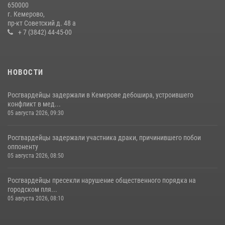
650000
гипермаркета товары на 13 тысяч рублей (ВИДЕО)
г. Кемерово,
пр-кт Советский д. 48 а
16 июля 2026, 06:43
1
1
+ 7 (3842) 44-45-00
НОВОСТИ
Росгвардейцы задержали в Кемерове дебошира, устроившего
конфликт в мед...
05 августа 2026, 09:30
Росгвардейцы задержали участника драки, причинившего побои
оппоненту
05 августа 2026, 08:50
Росгвардейцы пресекли нарушение общественного порядка на
городском пля...
05 августа 2026, 08:10