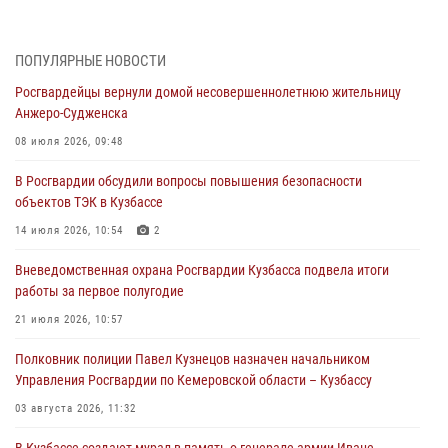
04 августа 2026, 10:48
2
Кузбассовцы высоко оценили качество предоставления
ПОПУЛЯРНЫЕ НОВОСТИ
государственных услуг подразделениями ЛРР Росгвардии
Росгвардейцы вернули домой несовершеннолетнюю жительницу
04 августа 2026, 09:42
Анжеро-Судженска
Росгвардейцы помогли разыскать троих юных путешественников из
08 июля 2026, 09:48
Новокузнецка
В Росгвардии обсудили вопросы повышения безопасности
04 августа 2026, 08:42
объектов ТЭК в Кузбассе
Росгвардейцы задержали нарушителя общественного порядка в
14 июля 2026, 10:54
2
охраняемой кемеровской гостинице
Вневедомственная охрана Росгвардии Кузбасса подвела итоги
04 августа 2026, 07:41
работы за первое полугодие
Кемеровские росгвардейцы пресекли попытку хищения товара
21 июля 2026, 10:57
путем подмены ценника (ВИДЕО)
Полковник полиции Павел Кузнецов назначен начальником
04 августа 2026, 06:32
1
Управления Росгвардии по Кемеровской области – Кузбассу
03 августа 2026, 11:32