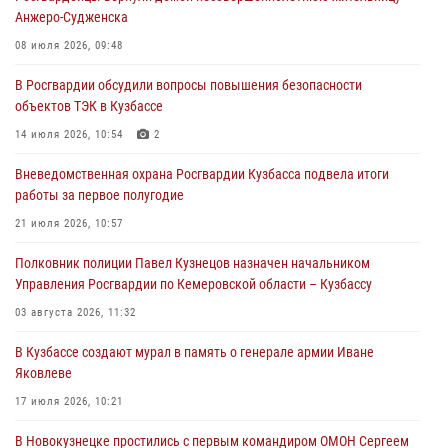
05 августа 2026, 09:30
Анжеро-Судженска
Росгвардейцы задержали участника драки, причинившего побои
08 июля 2026, 09:48
оппоненту
В Росгвардии обсудили вопросы повышения безопасности
05 августа 2026, 08:50
объектов ТЭК в Кузбассе
Росгвардейцы пресекли нарушение общественного порядка на
14 июля 2026, 10:54
2
городском пляже
Вневедомственная охрана Росгвардии Кузбасса подвела итоги
05 августа 2026, 08:10
работы за первое полугодие
Росгвардейцы в Юрге пресекли попытку проникновения на
21 июля 2026, 10:57
территорию частного домовладения
Полковник полиции Павел Кузнецов назначен начальником
05 августа 2026, 07:45
Управления Росгвардии по Кемеровской области – Кузбассу
03 августа 2026, 11:32
В Кузбассе создают мурал в память о генерале армии Иване
Яковлеве
17 июля 2026, 10:21
В Новокузнецке простились с первым командиром ОМОН Сергеем