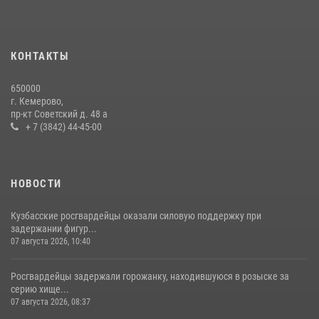
С 1 сентября 2026 года вступает в силу новый федеральный закон о
частной охранной деятельности
06 августа 2026, 10:19
КОНТАКТЫ
Росгвардейцы задержали новокузнечанку при попытке вынести из
650000
гипермаркета товары на 13 тысяч рублей (ВИДЕО)
г. Кемерово,
пр-кт Советский д. 48 а
16 июля 2026, 06:43
1
1
+ 7 (3842) 44-45-00
НОВОСТИ
Кузбасские росгвардейцы оказали силовую поддержку при
задержании фигур...
07 августа 2026, 10:40
Росгвардейцы задержали горожанку, находившуюся в розыске за
серию хище...
07 августа 2026, 08:37