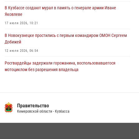
В Кузбассе создают мурал в память о генерале армии Иване
Росгвардейцы пресекли противоправные действия и защитили
Яковлеве
новокузнечанку от агрессивного знакомого
17 июля 2026, 10:21
06 августа 2026, 07:16
В Новокузнецке простились с первым командиром ОМОН Сергеем
Добижей
12 июля 2026, 06:54
Росгвардейцы задержали горожанина, воспользовавшегося
мотоциклом без разрешения владельца
14 июля 2026, 08:52
1
Кузбасский спецназ принял участие в сборе снайперов Сибирского
округа Росгвардии
Правительство
24 июля 2026, 10:35
3
Кемеровской области - Кузбасса
Росгвардейцы задержали мужчину, вырвавшего у горожанки пакет
с покупками
20 июля 2026, 08:52
1