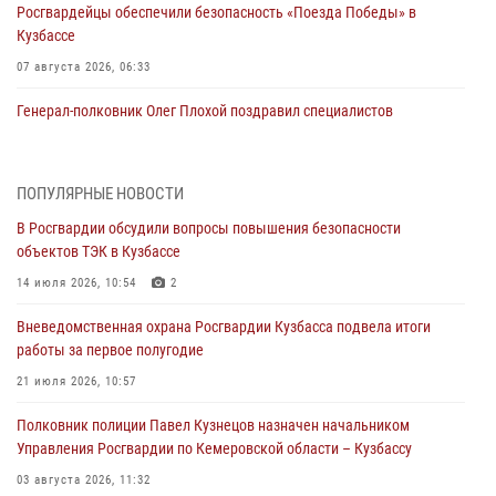
Росгвардейцы обеспечили безопасность «Поезда Победы» в
Кузбассе
07 августа 2026, 06:33
Генерал-полковник Олег Плохой поздравил специалистов
организационно-штатных подразделений Росгвардии с
профессиональным праздником
07 августа 2026, 05:32
ПОПУЛЯРНЫЕ НОВОСТИ
В Росгвардии обсудили вопросы повышения безопасности
С 1 сентября 2026 года вступает в силу новый федеральный закон о
объектов ТЭК в Кузбассе
частной охранной деятельности
14 июля 2026, 10:54
2
06 августа 2026, 10:19
Вневедомственная охрана Росгвардии Кузбасса подвела итоги
Росгвардейцы задержали предполагаемого виновника причинения
работы за первое полугодие
ножевого ранения кемеровчанину
21 июля 2026, 10:57
06 августа 2026, 09:18
Полковник полиции Павел Кузнецов назначен начальником
Росгвардейцы задержали мужчину, повредившего имущество
Управления Росгвардии по Кемеровской области – Кузбассу
горожанки
03 августа 2026, 11:32
06 августа 2026, 08:17
1