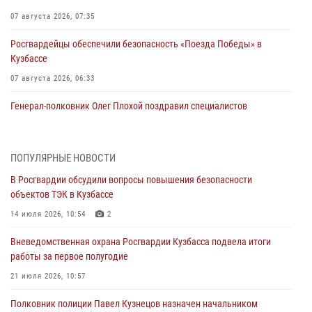
07 августа 2026, 07:35
Росгвардейцы обеспечили безопасность «Поезда Победы» в
Кузбассе
07 августа 2026, 06:33
Генерал-полковник Олег Плохой поздравил специалистов
организационно-штатных подразделений Росгвардии с
профессиональным праздником
07 августа 2026, 05:32
ПОПУЛЯРНЫЕ НОВОСТИ
В Росгвардии обсудили вопросы повышения безопасности
С 1 сентября 2026 года вступает в силу новый федеральный закон о
объектов ТЭК в Кузбассе
частной охранной деятельности
14 июля 2026, 10:54
2
06 августа 2026, 10:19
Вневедомственная охрана Росгвардии Кузбасса подвела итоги
Росгвардейцы задержали предполагаемого виновника причинения
работы за первое полугодие
ножевого ранения кемеровчанину
21 июля 2026, 10:57
06 августа 2026, 09:18
Полковник полиции Павел Кузнецов назначен начальником
Росгвардейцы задержали мужчину, повредившего имущество