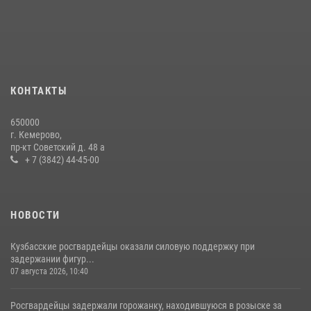
округа Росгвардии
24 июля 2026, 10:35
3
Сотрудники ОМОН «Оберег» провели встречу с воспитанниками
детского дома в рамках всероссийской акции
20 июля 2026, 10:54
2
КОНТАКТЫ
Росгвардейцы задержали мужчину, вырвавшего у горожанки пакет
650000
с покупками
г. Кемерово,
пр-кт Советский д. 48 а
20 июля 2026, 08:52
1
+ 7 (3842) 44-45-00
НОВОСТИ
Кузбасские росгвардейцы оказали силовую поддержку при
задержании фигур...
07 августа 2026, 10:40
Росгвардейцы задержали горожанку, находившуюся в розыске за