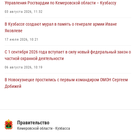
Управления Росгвардии по Кемеровской области – Кузбассу
горожанки
03 августа 2026, 11:32
06 августа 2026, 08:17
1
В Кузбассе создают мурал в память о генерале армии Иване
Росгвардейцы пресекли противоправные действия и защитили
Яковлеве
новокузнечанку от агрессивного знакомого
17 июля 2026, 10:21
06 августа 2026, 07:16
С 1 сентября 2026 года вступает в силу новый федеральный закон о
частной охранной деятельности
06 августа 2026, 10:19
В Новокузнецке простились с первым командиром ОМОН Сергеем
Добижей
12 июля 2026, 06:54
Росгвардейцы задержали горожанина, воспользовавшегося
мотоциклом без разрешения владельца
Правительство
14 июля 2026, 08:52
1
Кемеровской области - Кузбасса
Кузбасский спецназ принял участие в сборе снайперов Сибирского