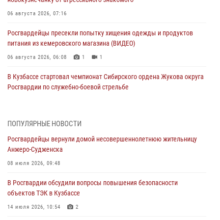
06 августа 2026, 07:16
Росгвардейцы пресекли попытку хищения одежды и продуктов
питания из кемеровского магазина (ВИДЕО)
06 августа 2026, 06:08
1
1
В Кузбассе стартовал чемпионат Сибирского ордена Жукова округа
Росгвардии по служебно-боевой стрельбе
05 августа 2026, 10:53
7
Росгвардейцы задержали в Кемерове дебошира, устроившего
ПОПУЛЯРНЫЕ НОВОСТИ
конфликт в медицинском учреждении
Росгвардейцы вернули домой несовершеннолетнюю жительницу
05 августа 2026, 09:30
Анжеро-Судженска
Росгвардейцы задержали участника драки, причинившего побои
08 июля 2026, 09:48
оппоненту
В Росгвардии обсудили вопросы повышения безопасности
05 августа 2026, 08:50
объектов ТЭК в Кузбассе
Росгвардейцы пресекли нарушение общественного порядка на
14 июля 2026, 10:54
2
городском пляже