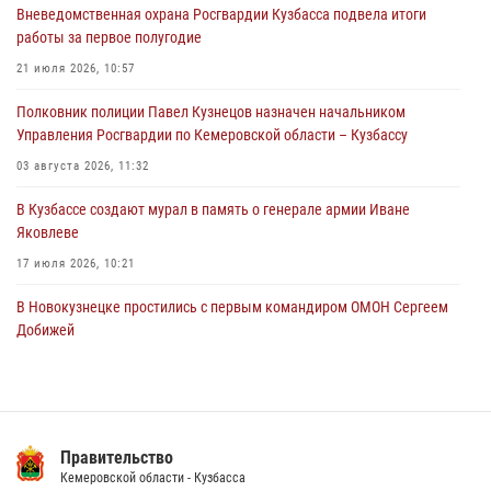
Вневедомственная охрана Росгвардии Кузбасса подвела итоги
05 августа 2026, 08:10
работы за первое полугодие
Росгвардейцы в Юрге пресекли попытку проникновения на
21 июля 2026, 10:57
территорию частного домовладения
Полковник полиции Павел Кузнецов назначен начальником
05 августа 2026, 07:45
Управления Росгвардии по Кемеровской области – Кузбассу
03 августа 2026, 11:32
В Кузбассе создают мурал в память о генерале армии Иване
Яковлеве
17 июля 2026, 10:21
В Новокузнецке простились с первым командиром ОМОН Сергеем
Добижей
12 июля 2026, 06:54
Росгвардейцы задержали горожанина, воспользовавшегося
мотоциклом без разрешения владельца
Правительство
14 июля 2026, 08:52
1
Кемеровской области - Кузбасса