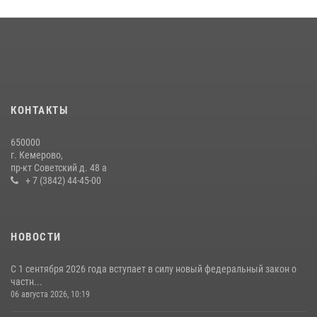
Кузбасский спецназ принял участие в сборе снайперов Сибирского
округа Росгвардии
24 июля 2026, 10:35
3
Росгвардейцы задержали мужчину, вырвавшего у горожанки пакет
с покупками
20 июля 2026, 08:52
1
КОНТАКТЫ
Росгвардейцы задержали новокузнечанку при попытке вынести из
650000
гипермаркета товары на 13 тысяч рублей (ВИДЕО)
г. Кемерово,
пр-кт Советский д. 48 а
16 июля 2026, 06:43
1
1
+ 7 (3842) 44-45-00
НОВОСТИ
С 1 сентября 2026 года вступает в силу новый федеральный закон о
частн...
06 августа 2026, 10:19