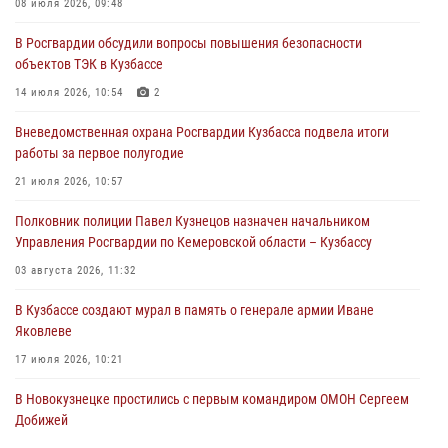
08 июля 2026, 09:48
06 августа 2026, 10:19
В Росгвардии обсудили вопросы повышения безопасности
Росгвардейцы задержали предполагаемого виновника причинения
объектов ТЭК в Кузбассе
ножевого ранения кемеровчанину
14 июля 2026, 10:54
2
06 августа 2026, 09:18
Вневедомственная охрана Росгвардии Кузбасса подвела итоги
Росгвардейцы задержали мужчину, повредившего имущество
работы за первое полугодие
горожанки
21 июля 2026, 10:57
06 августа 2026, 08:17
1
Полковник полиции Павел Кузнецов назначен начальником
Росгвардейцы пресекли противоправные действия и защитили
Управления Росгвардии по Кемеровской области – Кузбассу
новокузнечанку от агрессивного знакомого
03 августа 2026, 11:32
06 августа 2026, 07:16
В Кузбассе создают мурал в память о генерале армии Иване
Яковлеве
17 июля 2026, 10:21
В Новокузнецке простились с первым командиром ОМОН Сергеем
Добижей