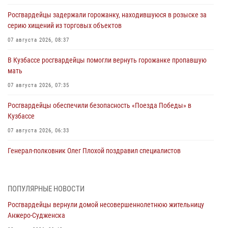
Росгвардейцы задержали горожанку, находившуюся в розыске за
серию хищений из торговых объектов
07 августа 2026, 08:37
В Кузбассе росгвардейцы помогли вернуть горожанке пропавшую
мать
07 августа 2026, 07:35
Росгвардейцы обеспечили безопасность «Поезда Победы» в
Кузбассе
07 августа 2026, 06:33
Генерал-полковник Олег Плохой поздравил специалистов
организационно-штатных подразделений Росгвардии с
профессиональным праздником
07 августа 2026, 05:32
ПОПУЛЯРНЫЕ НОВОСТИ
Росгвардейцы вернули домой несовершеннолетнюю жительницу
С 1 сентября 2026 года вступает в силу новый федеральный закон о
Анжеро-Судженска
частной охранной деятельности