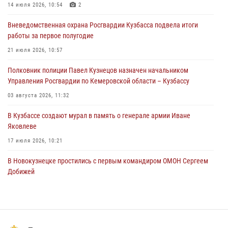
Росгвардейцы пресекли нарушение общественного порядка на
14 июля 2026, 10:54
2
городском пляже
Вневедомственная охрана Росгвардии Кузбасса подвела итоги
05 августа 2026, 08:10
работы за первое полугодие
Росгвардейцы в Юрге пресекли попытку проникновения на
21 июля 2026, 10:57
территорию частного домовладения
Полковник полиции Павел Кузнецов назначен начальником
05 августа 2026, 07:45
Управления Росгвардии по Кемеровской области – Кузбассу
03 августа 2026, 11:32
В Кузбассе создают мурал в память о генерале армии Иване
Яковлеве
17 июля 2026, 10:21
В Новокузнецке простились с первым командиром ОМОН Сергеем
Добижей
12 июля 2026, 06:54
Росгвардейцы задержали горожанина, воспользовавшегося
мотоциклом без разрешения владельца