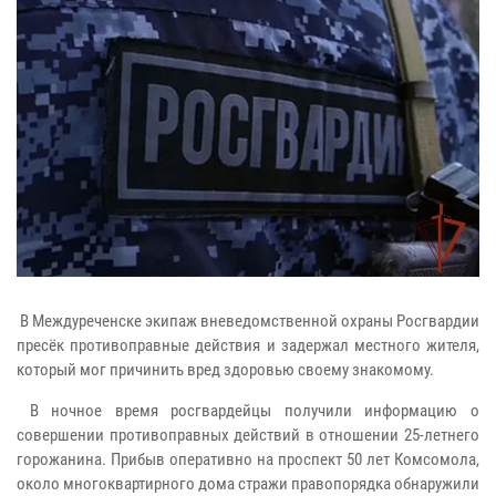
В Междуреченске экипаж вневедомственной охраны Росгвардии
пресёк противоправные действия и задержал местного жителя,
который мог причинить вред здоровью своему знакомому.
В ночное время росгвардейцы получили информацию о
совершении противоправных действий в отношении 25-летнего
горожанина. Прибыв оперативно на проспект 50 лет Комсомола,
около многоквартирного дома стражи правопорядка обнаружили