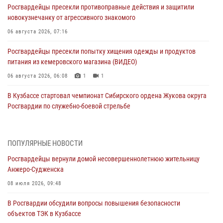
Росгвардейцы пресекли противоправные действия и защитили
новокузнечанку от агрессивного знакомого
06 августа 2026, 07:16
Росгвардейцы пресекли попытку хищения одежды и продуктов
питания из кемеровского магазина (ВИДЕО)
06 августа 2026, 06:08
1
1
В Кузбассе стартовал чемпионат Сибирского ордена Жукова округа
Росгвардии по служебно-боевой стрельбе
05 августа 2026, 10:53
7
Росгвардейцы задержали в Кемерове дебошира, устроившего
ПОПУЛЯРНЫЕ НОВОСТИ
конфликт в медицинском учреждении
Росгвардейцы вернули домой несовершеннолетнюю жительницу
05 августа 2026, 09:30
Анжеро-Судженска
Росгвардейцы задержали участника драки, причинившего побои
08 июля 2026, 09:48
оппоненту
В Росгвардии обсудили вопросы повышения безопасности
05 августа 2026, 08:50
объектов ТЭК в Кузбассе