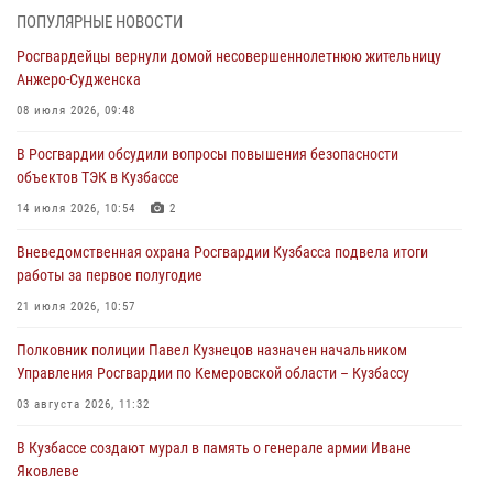
Росгвардейцы задержали в Кемерове дебошира, устроившего
ПОПУЛЯРНЫЕ НОВОСТИ
конфликт в медицинском учреждении
Росгвардейцы вернули домой несовершеннолетнюю жительницу
05 августа 2026, 09:30
Анжеро-Судженска
Росгвардейцы задержали участника драки, причинившего побои
08 июля 2026, 09:48
оппоненту
В Росгвардии обсудили вопросы повышения безопасности
05 августа 2026, 08:50
объектов ТЭК в Кузбассе
Росгвардейцы пресекли нарушение общественного порядка на
14 июля 2026, 10:54
2
городском пляже
Вневедомственная охрана Росгвардии Кузбасса подвела итоги
05 августа 2026, 08:10
работы за первое полугодие
Росгвардейцы в Юрге пресекли попытку проникновения на
21 июля 2026, 10:57
территорию частного домовладения
Полковник полиции Павел Кузнецов назначен начальником
05 августа 2026, 07:45
Управления Росгвардии по Кемеровской области – Кузбассу
03 августа 2026, 11:32
В Кузбассе создают мурал в память о генерале армии Иване
Яковлеве