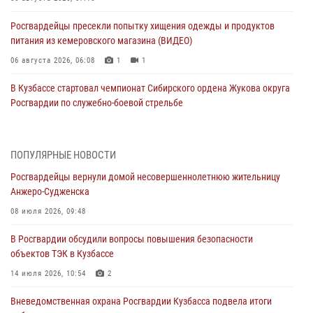
Росгвардейцы пресекли попытку хищения одежды и продуктов
питания из кемеровского магазина (ВИДЕО)
06 августа 2026, 06:08
1
1
В Кузбассе стартовал чемпионат Сибирского ордена Жукова округа
Росгвардии по служебно-боевой стрельбе
05 августа 2026, 10:53
7
Росгвардейцы задержали в Кемерове дебошира, устроившего
ПОПУЛЯРНЫЕ НОВОСТИ
конфликт в медицинском учреждении
Росгвардейцы вернули домой несовершеннолетнюю жительницу
05 августа 2026, 09:30
Анжеро-Судженска
Росгвардейцы задержали участника драки, причинившего побои
08 июля 2026, 09:48
оппоненту
В Росгвардии обсудили вопросы повышения безопасности
05 августа 2026, 08:50
объектов ТЭК в Кузбассе
Росгвардейцы пресекли нарушение общественного порядка на
14 июля 2026, 10:54
2
городском пляже
Вневедомственная охрана Росгвардии Кузбасса подвела итоги
05 августа 2026, 08:10