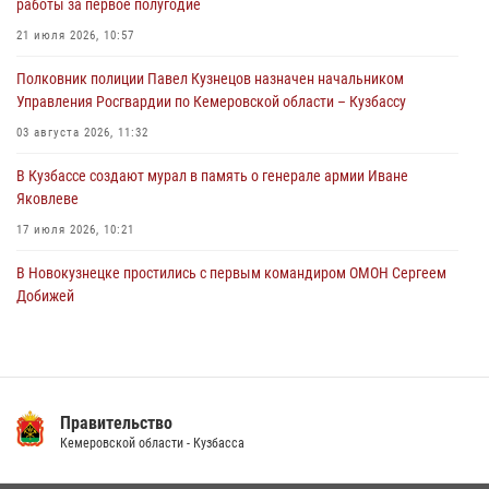
работы за первое полугодие
Росгвардейцы в Юрге пресекли попытку проникновения на
21 июля 2026, 10:57
территорию частного домовладения
Полковник полиции Павел Кузнецов назначен начальником
05 августа 2026, 07:45
Управления Росгвардии по Кемеровской области – Кузбассу
03 августа 2026, 11:32
В Кузбассе создают мурал в память о генерале армии Иване
Яковлеве
17 июля 2026, 10:21
В Новокузнецке простились с первым командиром ОМОН Сергеем
Добижей
12 июля 2026, 06:54
Росгвардейцы задержали горожанина, воспользовавшегося
мотоциклом без разрешения владельца
Правительство
14 июля 2026, 08:52
1
Кемеровской области - Кузбасса
Кузбасский спецназ принял участие в сборе снайперов Сибирского