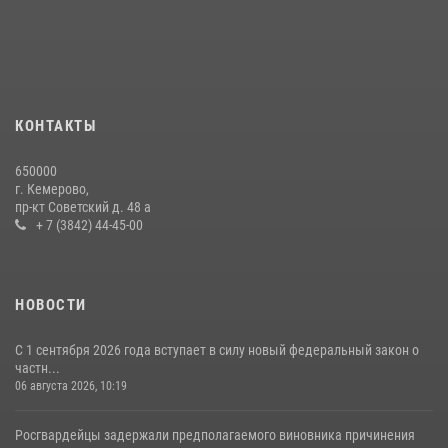
округа Росгвардии
24 июля 2026, 10:35
3
Росгвардейцы задержали мужчину, вырвавшего у горожанки пакет
с покупками
20 июля 2026, 08:52
1
КОНТАКТЫ
Росгвардейцы задержали новокузнечанку при попытке вынести из
650000
гипермаркета товары на 13 тысяч рублей (ВИДЕО)
г. Кемерово,
пр-кт Советский д. 48 а
16 июля 2026, 06:43
1
1
+ 7 (3842) 44-45-00
НОВОСТИ
С 1 сентября 2026 года вступает в силу новый федеральный закон о
частн...
06 августа 2026, 10:19
Росгвардейцы задержали предполагаемого виновника причинения