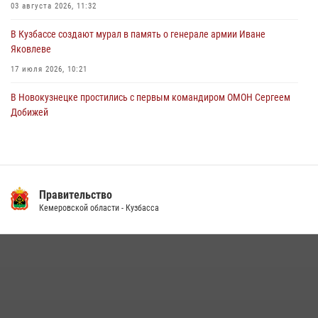
03 августа 2026, 11:32
В Кузбассе создают мурал в память о генерале армии Иване
Яковлеве
17 июля 2026, 10:21
В Новокузнецке простились с первым командиром ОМОН Сергеем
Добижей
12 июля 2026, 06:54
Росгвардейцы задержали горожанина, воспользовавшегося
мотоциклом без разрешения владельца
Правительство
14 июля 2026, 08:52
1
Кемеровской области - Кузбасса
Кузбасский спецназ принял участие в сборе снайперов Сибирского
округа Росгвардии
24 июля 2026, 10:35
3
Росгвардейцы задержали мужчину, вырвавшего у горожанки пакет
с покупками