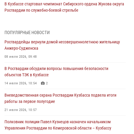
В Кузбассе стартовал чемпионат Сибирского ордена Жукова округа
Росгвардии по служебно-боевой стрельбе
05 августа 2026, 10:53
7
Росгвардейцы задержали в Кемерове дебошира, устроившего
ПОПУЛЯРНЫЕ НОВОСТИ
конфликт в медицинском учреждении
Росгвардейцы вернули домой несовершеннолетнюю жительницу
05 августа 2026, 09:30
Анжеро-Судженска
Росгвардейцы задержали участника драки, причинившего побои
08 июля 2026, 09:48
оппоненту
В Росгвардии обсудили вопросы повышения безопасности
05 августа 2026, 08:50
объектов ТЭК в Кузбассе
Росгвардейцы пресекли нарушение общественного порядка на
14 июля 2026, 10:54
2
городском пляже
Вневедомственная охрана Росгвардии Кузбасса подвела итоги
05 августа 2026, 08:10
работы за первое полугодие
Росгвардейцы в Юрге пресекли попытку проникновения на
21 июля 2026, 10:57
территорию частного домовладения
Полковник полиции Павел Кузнецов назначен начальником
05 августа 2026, 07:45
Управления Росгвардии по Кемеровской области – Кузбассу