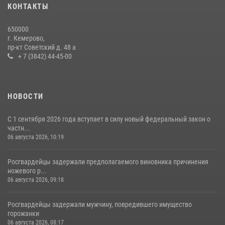
20 июля 2026, 08:52
1
КОНТАКТЫ
Росгвардейцы задержали новокузнечанку при попытке вынести из
650000
гипермаркета товары на 13 тысяч рублей (ВИДЕО)
г. Кемерово,
пр-кт Советский д. 48 а
16 июля 2026, 06:43
1
1
+ 7 (3842) 44-45-00
НОВОСТИ
С 1 сентября 2026 года вступает в силу новый федеральный закон о
частн...
06 августа 2026, 10:19
Росгвардейцы задержали предполагаемого виновника причинения
ножевого р...
06 августа 2026, 09:18
Росгвардейцы задержали мужчину, повредившего имущество
горожанки
06 августа 2026, 08:17