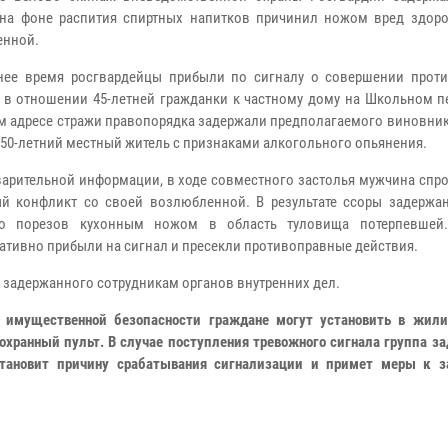
на фоне распития спиртных напитков причинил ножом вред здор
енной.
нее время росгвардейцы прибыли по сигналу о совершении прот
 в отношении 45-летней гражданки к частному дому на Школьном пе
м адресе стражи правопорядка задержали предполагаемого виновник
 50-летний местный житель с признаками алкогольного опьянения.
арительной информации, в ходе совместного застолья мужчина спр
й конфликт со своей возлюбленной. В результате ссоры задержа
ко порезов кухонным ножом в область туловища потерпевшей
ативно прибыли на сигнал и пресекли противоправные действия.
 задержанного сотрудникам органов внутренних дел.
и имущественной безопасности граждане могут установить в жил
хранный пульт. В случае поступления тревожного сигнала группа з
становит причину срабатывания сигнализации и примет меры к 