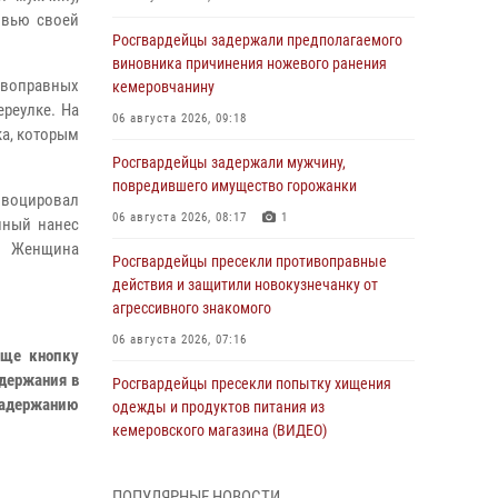
овью своей
Росгвардейцы задержали предполагаемого
виновника причинения ножевого ранения
ивоправных
кемеровчанину
реулке. На
06 августа 2026, 09:18
а, которым
Росгвардейцы задержали мужчину,
повредившего имущество горожанки
овоцировал
06 августа 2026, 08:17
1
нный нанес
. Женщина
Росгвардейцы пресекли противоправные
действия и защитили новокузнечанку от
агрессивного знакомого
06 августа 2026, 07:16
ище кнопку
адержания в
Росгвардейцы пресекли попытку хищения
задержанию
одежды и продуктов питания из
кемеровского магазина (ВИДЕО)
06 августа 2026, 06:08
1
1
ПОПУЛЯРНЫЕ НОВОСТИ