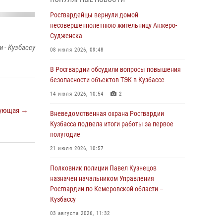
В Кузбассе стартовал чемпионат Сибирского
ордена Жукова округа Росгвардии по
Росгвардейцы вернули домой
служебно-боевой стрельбе
несовершеннолетнюю жительницу Анжеро-
Судженска
05 августа 2026, 10:53
7
 - Кузбассу
08 июля 2026, 09:48
Росгвардейцы задержали в Кемерове
дебошира, устроившего конфликт в
В Росгвардии обсудили вопросы повышения
медицинском учреждении
безопасности объектов ТЭК в Кузбассе
05 августа 2026, 09:30
14 июля 2026, 10:54
2
ующая →
Росгвардейцы задержали участника драки,
Вневедомственная охрана Росгвардии
причинившего побои оппоненту
Кузбасса подвела итоги работы за первое
полугодие
05 августа 2026, 08:50
21 июля 2026, 10:57
Росгвардейцы пресекли нарушение
общественного порядка на городском пляже
Полковник полиции Павел Кузнецов
назначен начальником Управления
05 августа 2026, 08:10
Росгвардии по Кемеровской области –
Кузбассу
Росгвардейцы в Юрге пресекли попытку
проникновения на территорию частного
03 августа 2026, 11:32
домовладения