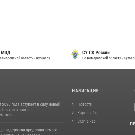
 МВД
СУ СК России
Кемеровской области - Кузбассу
По Кемеровской области - Кузбас
И
НАВИГАЦИЯ
я 2026 года вступает в силу новый
Новости
 закон о частн...
Карта сайта
26, 10:19
СМИ о нас
П
цы задержали предполагаемого