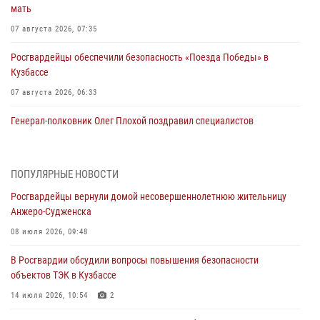
мать
07 августа 2026, 07:35
Росгвардейцы обеспечили безопасность «Поезда Победы» в
Кузбассе
07 августа 2026, 06:33
Генерал-полковник Олег Плохой поздравил специалистов
организационно-штатных подразделений Росгвардии с
профессиональным праздником
07 августа 2026, 05:32
ПОПУЛЯРНЫЕ НОВОСТИ
Росгвардейцы вернули домой несовершеннолетнюю жительницу
С 1 сентября 2026 года вступает в силу новый федеральный закон о
Анжеро-Судженска
частной охранной деятельности
08 июля 2026, 09:48
06 августа 2026, 10:19
В Росгвардии обсудили вопросы повышения безопасности
Росгвардейцы задержали предполагаемого виновника причинения
объектов ТЭК в Кузбассе
ножевого ранения кемеровчанину
14 июля 2026, 10:54
2
06 августа 2026, 09:18