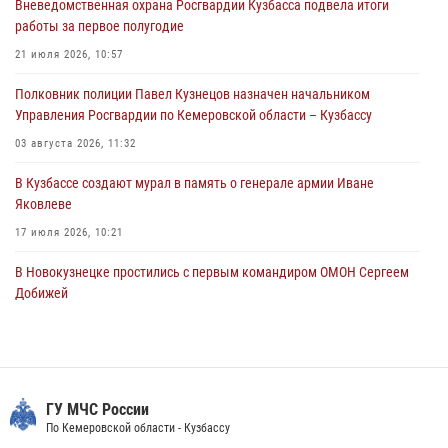
Вневедомственная охрана Росгвардии Кузбасса подвела итоги
Росгвардейцы задержали мужчину, повредившего имущество
работы за первое полугодие
горожанки
21 июля 2026, 10:57
06 августа 2026, 08:17
1
Полковник полиции Павел Кузнецов назначен начальником
Росгвардейцы пресекли противоправные действия и защитили
Управления Росгвардии по Кемеровской области – Кузбассу
новокузнечанку от агрессивного знакомого
03 августа 2026, 11:32
06 августа 2026, 07:16
В Кузбассе создают мурал в память о генерале армии Иване
Яковлеве
17 июля 2026, 10:21
В Новокузнецке простились с первым командиром ОМОН Сергеем
Добижей
12 июля 2026, 06:54
Росгвардейцы задержали горожанина, воспользовавшегося
мотоциклом без разрешения владельца
ГУ МЧС России
14 июля 2026, 08:52
1
По Кемеровской области - Кузбассу