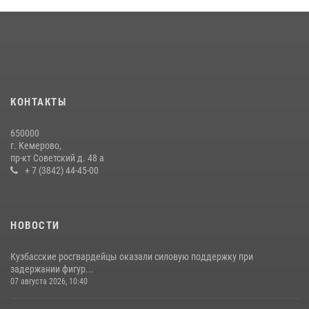
Кузбасский спецназ принял участие в сборе снайперов Сибирского
округа Росгвардии
24 июля 2026, 10:35
3
Росгвардейцы задержали мужчину, вырвавшего у горожанки пакет
с покупками
20 июля 2026, 08:52
1
КОНТАКТЫ
Росгвардейцы задержали новокузнечанку при попытке вынести из
650000
гипермаркета товары на 13 тысяч рублей (ВИДЕО)
г. Кемерово,
пр-кт Советский д. 48 а
16 июля 2026, 06:43
1
1
+ 7 (3842) 44-45-00
НОВОСТИ
Кузбасские росгвардейцы оказали силовую поддержку при
задержании фигур...
07 августа 2026, 10:40